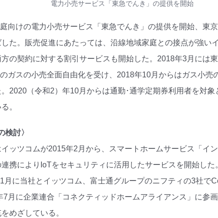
電力小売サービス「東急でんき」の提供を開始
ら家庭向けの電力小売サービス「東急でんき」の提供を開始、東
ばした。販売促進にあたっては、沿線地域家庭との接点が強い
方の契約に対する割引サービスも開始した。2018年3月には
4月のガスの小売全面自由化を受け、2018年10月からはガス
。2020（令和2）年10月からは通勤･通学定期券利用者を
いる。
スの検討〉
イッツコムが2015年2月から、スマートホームサービス「イン
連携によりIoTをセキュリティに活用したサービスを開始した
11月に当社とイッツコム、富士通グループのニフティの3社でConn
7年7月に企業連合「コネクティッドホームアライアンス」に参画
充をめざしている。