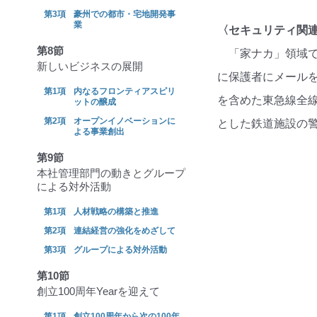
豪州での都市・宅地開発事
業
〈セキュリティ関
第8節
「家ナカ」領域
新しいビジネスの展開
に保護者にメールを
内なるフロンティアスピリ
を含めた東急線全
ットの醸成
オープンイノベーションに
とした鉄道施設の
よる事業創出
第9節
本社管理部門の動きとグループ
による対外活動
人材戦略の構築と推進
連結経営の強化をめざして
グループによる対外活動
第10節
創立100周年Yearを迎えて
創立100周年から次の100年