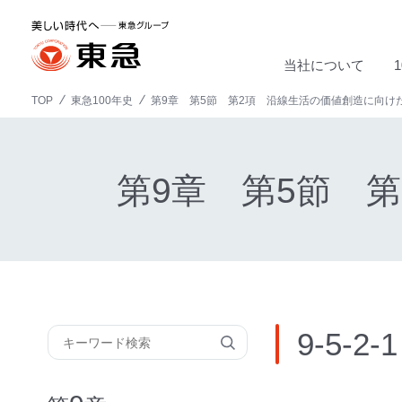
当社について
TOP
東急100年史
第9章 第5節 第2項 沿線生活の価値創造に向け
第9章 第5節 
9-5