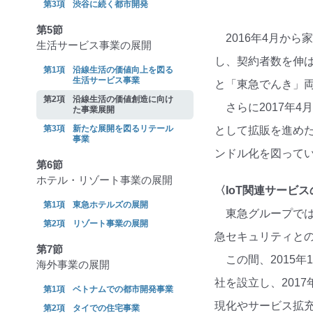
渋谷に続く都市開発
第5節
2016年4月か
生活サービス事業の展開
し、契約者数を伸
沿線生活の価値向上を図る
生活サービス事業
と「東急でんき」両
沿線生活の価値創造に向け
さらに2017年
た事業展開
新たな展開を図るリテール
として拡販を進めた
事業
ンドル化を図って
第6節
ホテル・リゾート事業の展開
〈IoT関連サービ
東急ホテルズの展開
東急グループでは
リゾート事業の展開
急セキュリティとの
第7節
この間、2015年
海外事業の展開
社を設立し、201
ベトナムでの都市開発事業
現化やサービス拡
タイでの住宅事業