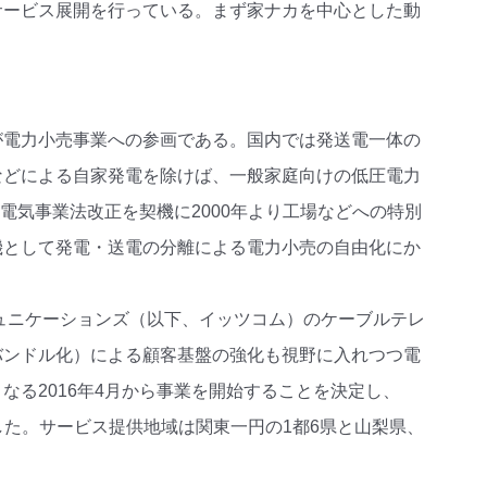
サービス展開を行っている。まず家ナカを中心とした動
が電力小売事業への参画である。国内では発送電一体の
などによる自家発電を除けば、一般家庭向けの低圧電力
電気事業法改正を契機に2000年より工場などへの特別
機として発電・送電の分離による電力小売の自由化にか
ミュニケーションズ（以下、イッツコム）のケーブルテレ
バンドル化）による顧客基盤の強化も視野に入れつつ電
る2016年4月から事業を開始することを決定し、
立した。サービス提供地域は関東一円の1都6県と山梨県、