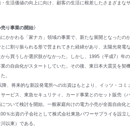
値・生活価値の向上に向け、顧客の生活に根差したさまざまな
小売り事業の開始〉
備にかかわる「家ナカ」領域の事業で、新たな展開となったの
ごとに割り振られる形で営まれてきた経緯があり、太陽光発電
から買うしか選択肢がなかった。しかし、1995（平成7）年の
事業の自由化がスタートしていた。その後、東日本大震災を契
した。
年以降、将来的な新設発電所への出資はもとより、イッツ・コ
トサービス、東急セキュリティ、カード事業とのセット販売（
について検討を開始。一般家庭向けの電力小売が全面自由化とな
当社100％出資の子会社として株式会社東急パワーサプライを設
士川以東）である。