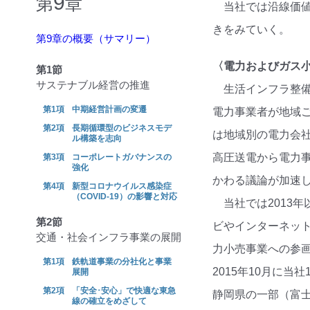
9
第
章
当社では沿線価
きをみていく。
第9章の概要（サマリー）
〈電力およびガス
第1節
サステナブル経営の推進
生活インフラ整
中期経営計画の変遷
電力事業者が地域
長期循環型のビジネスモデ
は地域別の電力会社
ル構築を志向
高圧送電から電力
コーポレートガバナンスの
強化
かわる議論が加速
新型コロナウイルス感染症
（COVID-19）の影響と対応
当社では2013
第2節
ビやインターネッ
交通・社会インフラ事業の展開
力小売事業への参画
鉄軌道事業の分社化と事業
2015年10月に
展開
「安全･安心」で快適な東急
静岡県の一部（富
線の確立をめざして