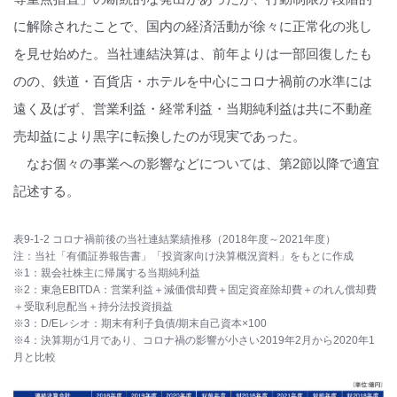
に解除されたことで、国内の経済活動が徐々に正常化の兆し
を見せ始めた。当社連結決算は、前年よりは一部回復したも
のの、鉄道・百貨店・ホテルを中心にコロナ禍前の水準には
遠く及ばず、営業利益・経常利益・当期純利益は共に不動産
売却益により黒字に転換したのが現実であった。
なお個々の事業への影響などについては、第2節以降で適宜
記述する。
表9-1-2 コロナ禍前後の当社連結業績推移（2018年度～2021年度）
注：当社「有価証券報告書」「投資家向け決算概況資料」をもとに作成
※1：親会社株主に帰属する当期純利益
※2：東急EBITDA：営業利益＋減価償却費＋固定資産除却費＋のれん償却費
＋受取利息配当＋持分法投資損益
※3：D/Eレシオ：期末有利子負債/期末自己資本×100
※4：決算期が1月であり、コロナ禍の影響が小さい2019年2月から2020年1
月と比較