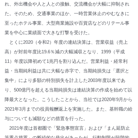
れ、外出機会や人と人との接触、交流機会が大幅に抑制され
た。そのため、交通事業のほか、一時営業休止のやむなきに
至ったホテル事業、大型商業施設や百貨店などのリテール事
業を中心に業績面で大きな打撃を受けた。
とくに2020（令和2）年度の連結決算は、営業収益（売上
高）が対前年度比19.6％減の大幅減収となり、1999（平成
11）年度以降初めて1兆円を割り込んだ。営業利益・経常利
益・当期純利益は共に大幅な赤字で、当期純損失は「選択と
集中」により多額の特別損失を計上した2003年度以来であ
り、500億円を超える当期純損失は連結決算の作成を始めて以
降最大となった。こうしたことから、当社では2020年9月から
2021年3月までの役員報酬返上を実施した。また、基幹職の給
与についても減額などの措置を行った。
2021年度は首都圏で「緊急事態宣言」および「まん延防止
等重点措置」の断続的な発出があったが、行動制限が段階的