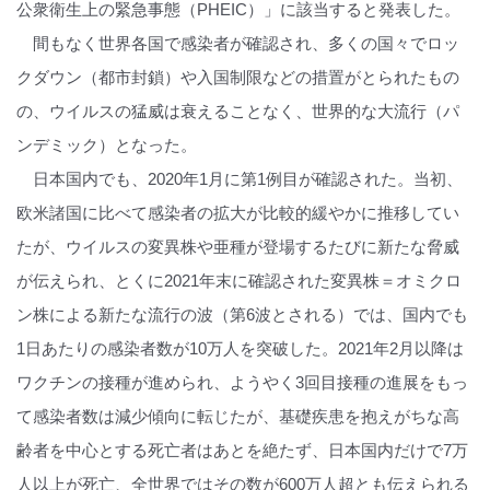
公衆衛生上の緊急事態（PHEIC）」に該当すると発表した。
間もなく世界各国で感染者が確認され、多くの国々でロッ
クダウン（都市封鎖）や入国制限などの措置がとられたもの
の、ウイルスの猛威は衰えることなく、世界的な大流行（パ
ンデミック）となった。
日本国内でも、2020年1月に第1例目が確認された。当初、
欧米諸国に比べて感染者の拡大が比較的緩やかに推移してい
たが、ウイルスの変異株や亜種が登場するたびに新たな脅威
が伝えられ、とくに2021年末に確認された変異株＝オミクロ
ン株による新たな流行の波（第6波とされる）では、国内でも
1日あたりの感染者数が10万人を突破した。2021年2月以降は
ワクチンの接種が進められ、ようやく3回目接種の進展をもっ
て感染者数は減少傾向に転じたが、基礎疾患を抱えがちな高
齢者を中心とする死亡者はあとを絶たず、日本国内だけで7万
人以上が死亡、全世界ではその数が600万人超とも伝えられる