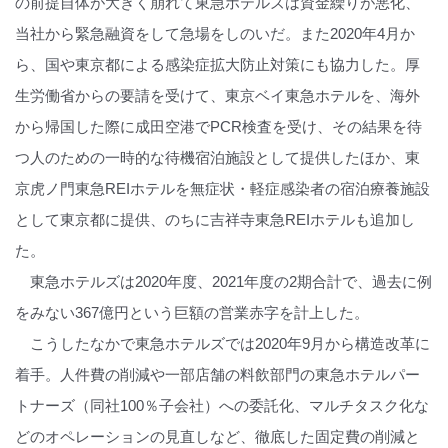
の前提自体が大きく崩れて東急ホテルズは資金繰りが悪化、
当社から緊急融資をして急場をしのいだ。また2020年4月か
ら、国や東京都による感染症拡大防止対策にも協力した。厚
生労働省からの要請を受けて、東京ベイ東急ホテルを、海外
から帰国した際に成田空港でPCR検査を受け、その結果を待
つ人のための一時的な待機宿泊施設として提供したほか、東
京虎ノ門東急REIホテルを無症状・軽症感染者の宿泊療養施設
として東京都に提供、のちに吉祥寺東急REIホテルも追加し
た。
東急ホテルズは2020年度、2021年度の2期合計で、過去に例
をみない367億円という巨額の営業赤字を計上した。
こうしたなかで東急ホテルズでは2020年9月から構造改革に
着手。人件費の削減や一部店舗の料飲部門の東急ホテルパー
トナーズ（同社100％子会社）への委託化、マルチタスク化な
どのオペレーションの見直しなど、徹底した固定費の削減と