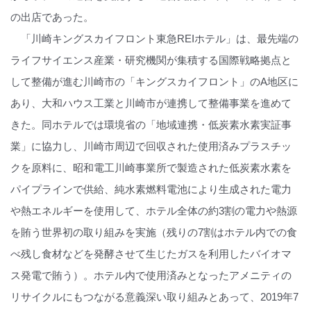
の出店であった。
「川崎キングスカイフロント東急REIホテル」は、最先端の
ライフサイエンス産業・研究機関が集積する国際戦略拠点と
して整備が進む川崎市の「キングスカイフロント」のA地区に
あり、大和ハウス工業と川崎市が連携して整備事業を進めて
きた。同ホテルでは環境省の「地域連携・低炭素水素実証事
業」に協力し、川崎市周辺で回収された使用済みプラスチッ
クを原料に、昭和電工川崎事業所で製造された低炭素水素を
パイプラインで供給、純水素燃料電池により生成された電力
や熱エネルギーを使用して、ホテル全体の約3割の電力や熱源
を賄う世界初の取り組みを実施（残りの7割はホテル内での食
べ残し食材などを発酵させて生じたガスを利用したバイオマ
ス発電で賄う）。ホテル内で使用済みとなったアメニティの
リサイクルにもつながる意義深い取り組みとあって、2019年7