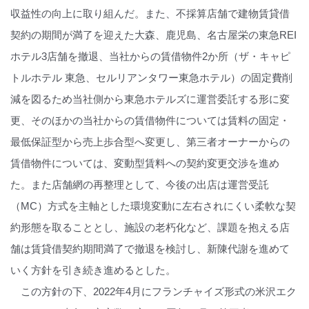
収益性の向上に取り組んだ。また、不採算店舗で建物賃貸借
契約の期間が満了を迎えた大森、鹿児島、名古屋栄の東急REI
ホテル3店舗を撤退、当社からの賃借物件2か所（ザ・キャピ
トルホテル 東急、セルリアンタワー東急ホテル）の固定費削
減を図るため当社側から東急ホテルズに運営委託する形に変
更、そのほかの当社からの賃借物件については賃料の固定・
最低保証型から売上歩合型へ変更し、第三者オーナーからの
賃借物件については、変動型賃料への契約変更交渉を進め
た。また店舗網の再整理として、今後の出店は運営受託
（MC）方式を主軸とした環境変動に左右されにくい柔軟な契
約形態を取ることとし、施設の老朽化など、課題を抱える店
舗は賃貸借契約期間満了で撤退を検討し、新陳代謝を進めて
いく方針を引き続き進めるとした。
この方針の下、2022年4月にフランチャイズ形式の米沢エク