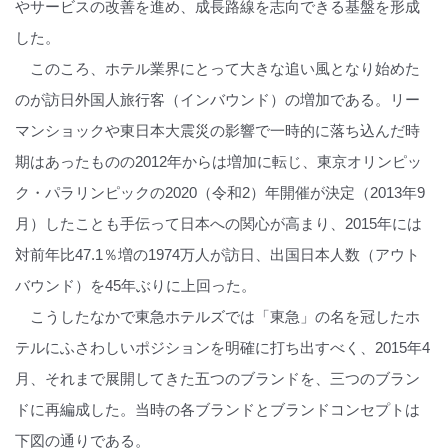
やサービスの改善を進め、成長路線を志向できる基盤を形成
した。
このころ、ホテル業界にとって大きな追い風となり始めた
のが訪日外国人旅行客（インバウンド）の増加である。リー
マンショックや東日本大震災の影響で一時的に落ち込んだ時
期はあったものの2012年からは増加に転じ、東京オリンピッ
ク・パラリンピックの2020（令和2）年開催が決定（2013年9
月）したことも手伝って日本への関心が高まり、2015年には
対前年比47.1％増の1974万人が訪日、出国日本人数（アウト
バウンド）を45年ぶりに上回った。
こうしたなかで東急ホテルズでは「東急」の名を冠したホ
テルにふさわしいポジションを明確に打ち出すべく、2015年4
月、それまで展開してきた五つのブランドを、三つのブラン
ドに再編成した。当時の各ブランドとブランドコンセプトは
下図の通りである。