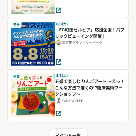
8/8(土)
予告
「FC町田ゼルビア」応援企画！パブ
リックビューイング開催！
南町田グランベリーパーク
8/8(土)
予告
五感で楽しむ りんごアート ～えっ！
こんな方法で描くの!?臨床美術ワー
クショップ～
PARKCOFFEE
イベント一覧