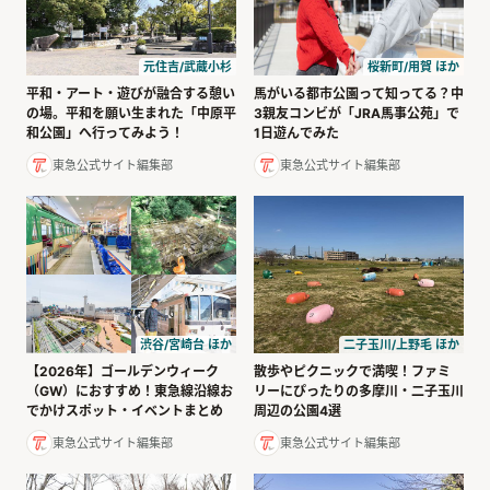
元住吉/武蔵小杉
桜新町/用賀 ほか
平和・アート・遊びが融合する憩い
馬がいる都市公園って知ってる？中
の場。平和を願い生まれた「中原平
3親友コンビが「JRA馬事公苑」で
和公園」へ行ってみよう！
1日遊んでみた
東急公式サイト編集部
東急公式サイト編集部
渋谷/宮崎台 ほか
二子玉川/上野毛 ほか
【2026年】ゴールデンウィーク
散歩やピクニックで満喫！ファミ
（GW）におすすめ！東急線沿線お
リーにぴったりの多摩川・二子玉川
でかけスポット・イベントまとめ
周辺の公園4選
東急公式サイト編集部
東急公式サイト編集部