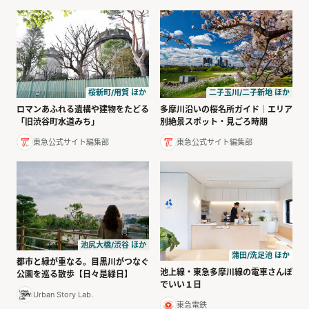
桜新町/用賀 ほか
二子玉川/二子新地 ほか
ロマンあふれる遺構や建物をたどる
多摩川沿いの桜名所ガイド｜エリア
「旧渋谷町水道みち」
別絶景スポット・見ごろ時期
東急公式サイト編集部
東急公式サイト編集部
池尻大橋/渋谷 ほか
蒲田/洗足池 ほか
都市と緑が重なる。目黒川がつなぐ
池上線・東急多摩川線の電車さんぽ
公園を巡る散歩【日々是緑日】
でいい１日
Urban Story Lab.
東急電鉄