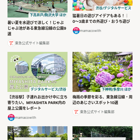
渋谷/デジタルサービス
下高井戸/駒沢大学 ほか
猛暑日の遊びアイデアもある！｜
0〜3歳までの外遊び・おうち遊び
暑い夏を水遊びで涼しく！じゃぶ
じゃぶ池がある東急線沿線の公園9
mamacowith
選
東急公式サイト編集部
デジタルサービス/渋谷
下神明/多摩川 ほか
【渋谷駅】子連れお出かけ中に立ち
梅雨の季節を彩る、東急線沿線・周
寄りたい。MIYASHITA PARK内の
辺のあじさいスポット10選
屋上公園をレポート
東急公式サイト編集部
mamacowith