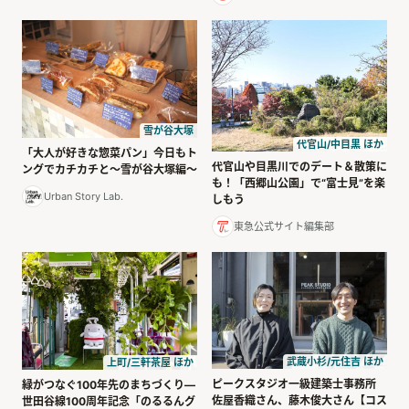
雪が谷大塚
代官山/中目黒 ほか
「大人が好きな惣菜パン」今日もト
代官山や目黒川でのデート＆散策に
ングでカチカチと〜雪が谷大塚編〜
も！「西郷山公園」で“富士見”を楽
Urban Story Lab.
しもう
東急公式サイト編集部
武蔵小杉/元住吉 ほか
上町/三軒茶屋 ほか
ピークスタジオ一級建築士事務所
緑がつなぐ100年先のまちづくり—
佐屋香織さん、藤木俊大さん【コス
世田谷線100周年記念「のるるんグ