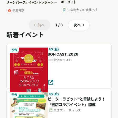
ギーズ！】
リーンパーク」イベントレポート—
この街大スキ 武蔵小杉
東急電鉄
前へ
1 / 3
次へ
新着イベント
8/7(金)
予告
BON CAST. 2026
渋谷キャスト
8/7(金)
予告
ピーターラビット™と冒険しよう！
「書店コラボイベント」開催
たまプラーザ テラス