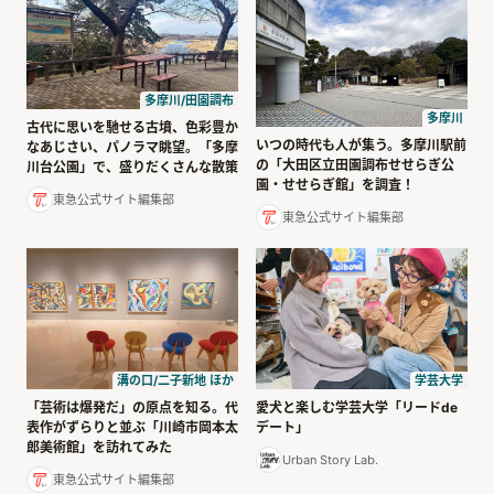
多摩川/田園調布
多摩川
古代に思いを馳せる古墳、色彩豊か
いつの時代も人が集う。多摩川駅前
なあじさい、パノラマ眺望。「多摩
の「大田区立田園調布せせらぎ公
川台公園」で、盛りだくさんな散策
園・せせらぎ館」を調査！
東急公式サイト編集部
東急公式サイト編集部
溝の口/二子新地 ほか
学芸大学
「芸術は爆発だ」の原点を知る。代
愛犬と楽しむ学芸大学「リードde
表作がずらりと並ぶ「川崎市岡本太
デート」
郎美術館」を訪れてみた
Urban Story Lab.
東急公式サイト編集部