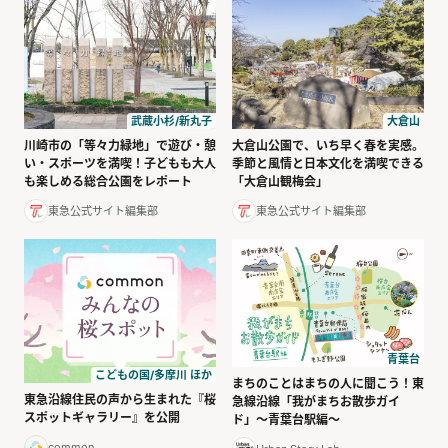
武蔵小杉/新丸子
大倉山
川崎市の「等々力緑地」で遊び・憩
大倉山公園で、いち早く春を実感。
い・スポーツを満喫！子どもも大人
季節と風情と日本文化を満喫できる
も楽しめる総合公園をレポート
「大倉山観梅会」
東急公式サイト編集部
東急公式サイト編集部
青葉台
こどもの国/多摩川 ほか
まちのことはまちの人に聞こう！東
東急沿線住民の声から生まれた『桜
急線沿線「我がまちお散歩ガイ
スポットギャラリー』を公開
ド」〜青葉台駅編〜
common