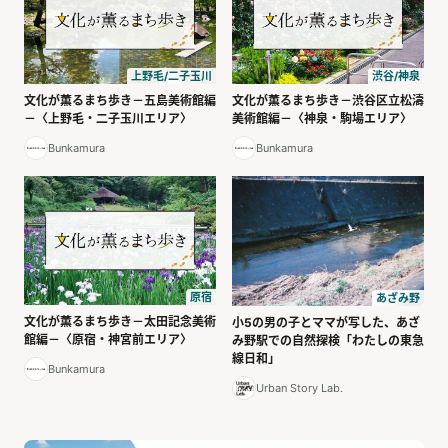
上野毛/二子玉川
渋谷/神泉
文化が薫るまち歩き－五島美術館編
文化が薫るまち歩き－渋谷区立松濤
－〈上野毛・二子玉川エリア〉
美術館編－〈神泉・駒場エリア〉
Bunkamura
Bunkamura
原宿
あざみ野
文化が薫るまち歩き－太田記念美術
小5の男の子とママが写した、あざ
館編－〈原宿・神宮前エリア〉
み野駅での自然探検「わたしの東急
線日和」
Bunkamura
Urban Story Lab.