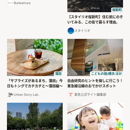
Bunkamura
桜新町
【スタイリオ桜新町】住む前にのぞ
いてみる、この街で暮らす理由。
スタイリオ
こどもの国/横浜 ほか
蒲田
自由研究のヒントを探しに行こう！
「サプライズがあるまち、蒲田」今
東急線沿線のおでかけスポット
日もトングでカチカチと〜蒲田編〜
東急公式サイト編集部
Urban Story Lab.