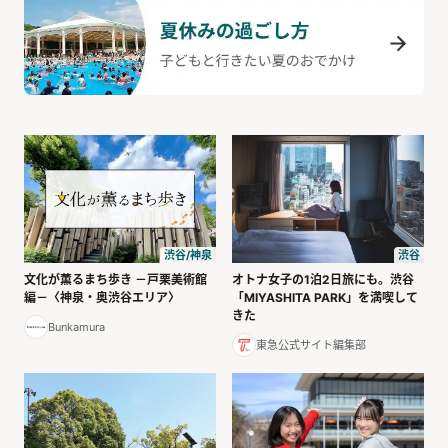
渋谷
渋谷/神泉
オトナ女子の1泊2日旅にも。渋谷
文化が薫るまち歩き －戸栗美術館
「MIYASHITA PARK」を満喫して
編－〈神泉・奥渋谷エリア〉
きた
Bunkamura
東急公式サイト編集部