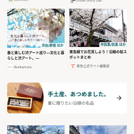
Urban Story Lab.
中目黒/目黒 ほか
渋谷/原宿 ほか
東急線でお花見しよう！沿線の桜ス
春と楽しむ渋アート巡り―文化と暮
ポットまとめ
らしと渋アート。―
東急公式サイト編集部
Bunkamura