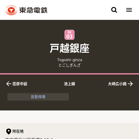
戸越銀座
英語表記
ふりがな
Togoshi-ginza
とごしぎんざ
荏原中延
池上線
大崎広小路
下りの隣接駅
上りの隣接駅
各駅停車
所在地