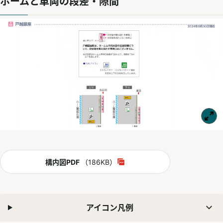
ホームと車両の段差・隙間
PDF
構内図PDF
（186KB）
別ウィンドウで開く
アイコン凡例