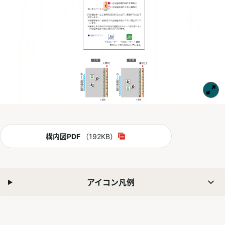
PDF
構内図PDF
（192KB）
別ウィンドウで開く
アイコン凡例