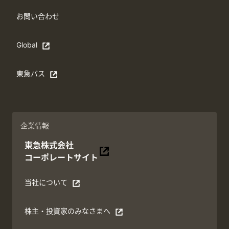
お問い合わせ
Global
Open in a new window
東急バス
別ウィンドウで開く
企業情報
東急株式会社
別ウィンドウで開く
コーポレートサイト
当社について
別ウィンドウで開く
株主・投資家のみなさまへ
別ウィンドウで開く