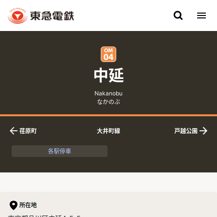
中延
英語表記
ふりがな
Nakanobu
なかのぶ
荏原町
大井町線
戸越公園
下りの隣接駅
上りの隣接駅
各駅停車
所在地