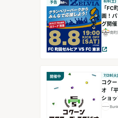
8/8(土)
予告
「FC
画！パ
グ開催
南町
7/28(火
開催中
コクー
オ 「
ショッ
Bun