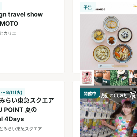
予告
gn travel show
MOTO
ヒカリエ
 〜 8/11(火)
開催中
みらい東急スクエア
U POINT 夏の
al 4Days
とみらい東急スクエア