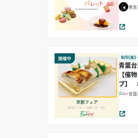
ンスト
東急
8/5(水) 
開催中
青葉台
【催物
プ】 
（火・
青葉