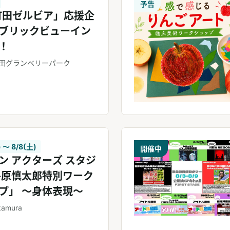
予告
町田ゼルビア」応援企
ブリックビューイン
！
田グランベリーパーク
) 〜 8/8(土)
開催中
ン アクターズ スタジ
平原慎太郎特別ワーク
プ」 ～身体表現～
kamura