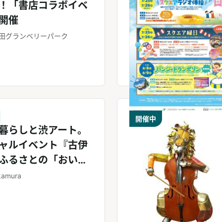
！「書店コラボイベ
開催
田グランベリーパーク
開催中
暮らしと渋アート。
ャルイベント『古伊
ふるさとの「おいし
を古伊万里の美術館
kamura
う夜』