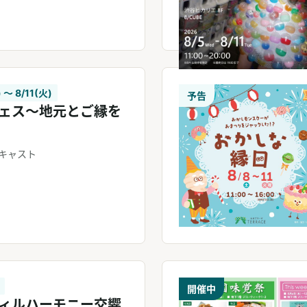
 〜 8/11(火)
予告
ェス〜地元とご縁を
キャスト
開催中
ィルハーモニー交響