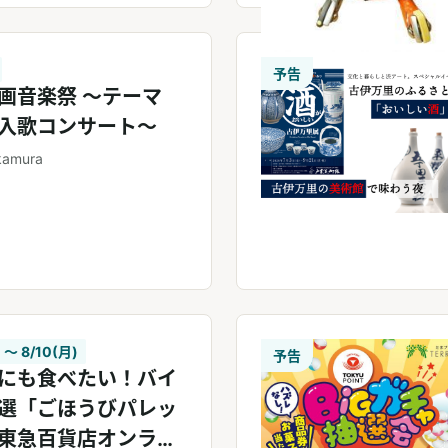
予告
画⾳楽祭 〜テーマ
⼊歌コンサート〜
kamura
 〜 8/10(月)
予告
にも食べたい！バイ
選「ごほうびパレッ
東急百貨店オンライ