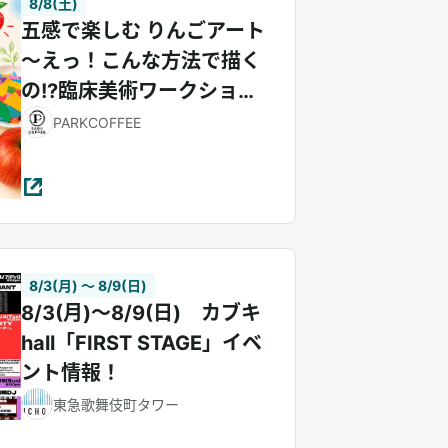
8/8(土)
五感で楽しむ りんごアート
～えっ！こんな方法で描く
の!?臨床美術ワークショッ
プ～
PARKCOFFEE
8/3(月) 〜 8/9(日)
8/3(月)～8/9(日) カブキ
hall「FIRST STAGE」イベ
ント情報！
東急歌舞伎町タワー