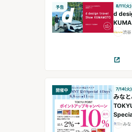
8/11(火)
予告
d desi
KUMA
渋谷
7/14(火)
開催中
みなと
TOKY
Speci
みな