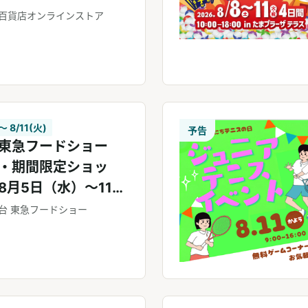
ア】
百貨店オンラインストア
〜 8/11(火)
予告
東急フードショー
・期間限定ショッ
8月5日（水）～11日
祝）
台 東急フードショー