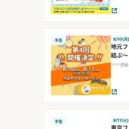
8/10(月)
予告
地元フ
結ぶ〜
渋谷
8/11(火)
予告
東京フ