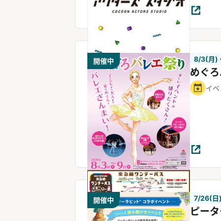
8/3(月)
開催中
めぐろ
イベ
7/26(日
開催中
ピータ