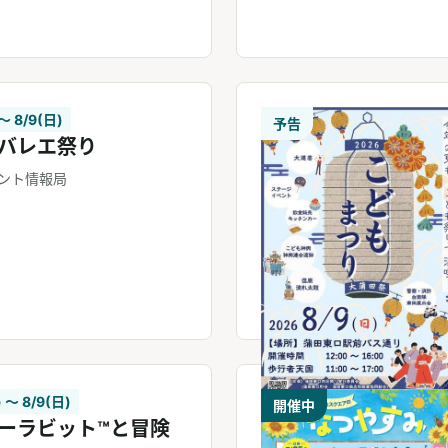
 〜 8/9(日)
予告
バレエ祭り
ント情報局
) 〜 8/9(日)
開催中
ーラビット™と冒険