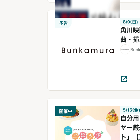
8/9(日)
予告
⾓川映
曲・挿
Bun
5/15(金)
開催中
自分用
ヤー厳
ト」【