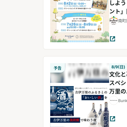
しよう
ント」
南町
8/9(日)
予告
文化と
スペシ
万里の
い酒」
Bun
で味わ