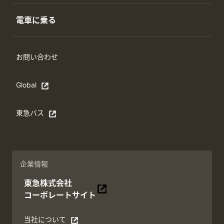
電車に乗る
お問い合わせ
Global
Open in a new window
東急バス
別ウィンドウで開く
企業情報
東急株式会社
別ウィンドウで開く
コーポレートサイト
当社について
別ウィンドウで開く