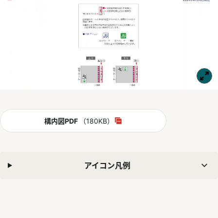
PDF
構内図PDF
（180KB）
別ウィンドウで開く
アイコン凡例