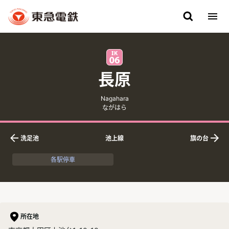
長原
英語表記
ふりがな
Nagahara
ながはら
洗足池
池上線
旗の台
下りの隣接駅
上りの隣接駅
各駅停車
所在地