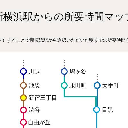
Vol.4》東急新横浜線【通勤定期券】新規購入・乗り換えキ
新横浜駅からの所要時間マッ
Vol.3》「東急線・相鉄 共通１日乗車券」を２０２４年３月
ク）することで新横浜駅から選択いただいた駅までの所要時間
Vol.2》相鉄・東急新横浜線開業１周年記念イベント、３月
川越
鳩ヶ谷
Vol.1》新幹線デザインのラッピングトレインを２０２４年３
池袋
永田町
大手町
夜から当日朝までを収めたドキュメントムービー「相鉄・東急
新宿三丁目
渋谷
目黒
記念缶バッチ カプセルトイ」（全４種）を６月１７日より発
自由が丘