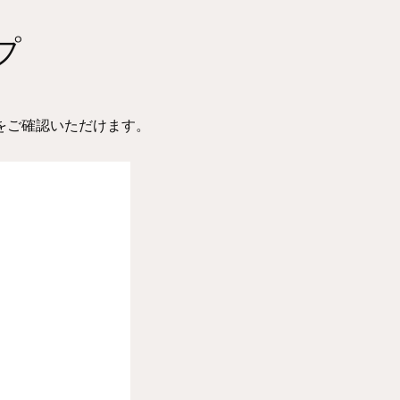
ャンペーンを実施します
プ
１６日（土）より交通系ＩＣカード「ＰＡＳＭ
をご確認いただけます。
９日（土）から発売開始！
月４日(月)から運行します
新横浜線”つながる”瞬間」を公開しました
売します。～相鉄・東急新横浜線開業３カ月