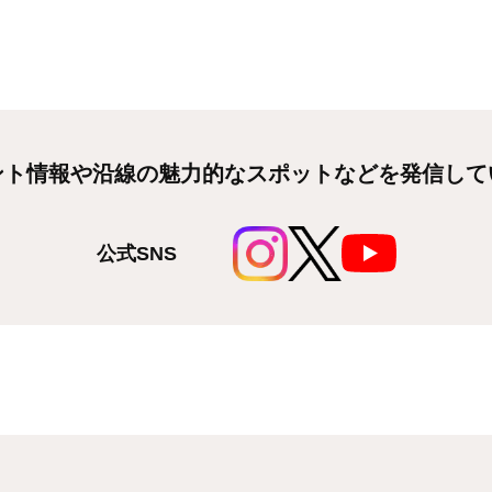
Vol.9》新幹線ラッピングトレイン車内でなつかしの「ひか
Vol.8》新幹線デザインのラッピングトレイン「第２弾」を
ント情報や沿線の魅力的なスポットなどを発信して
Vol.7》消えた駅長たちを探せ！リアル謎解きゲーム 新横浜
ッセージ』を実施
公式SNS
Vol.6》相鉄・東急新横浜線開業１周年記念「球体バルーンサ
開始します
Vol.5》相鉄・東急新横浜線開業１周年を記念し、記念ＮＦ