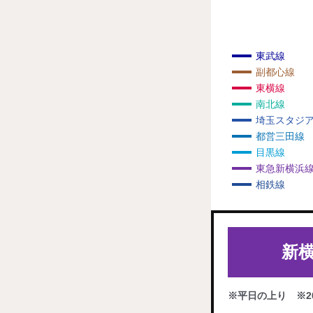
【当社販売分 完売御礼】「
記念乗車券―」「相鉄・東
2023年3月19日
東武線
「東急新横浜線開業記念 
副都心線
東横線
【ご案内とお詫び】「相鉄・
南北線
2023年3月18日
埼玉スタジ
して設置します）
都営三田線
目黒線
３月１８日（土）開業！ 
2023年3月14日
東急新横浜
相鉄線
東急新横浜線の開業に伴う
2023年3月14日
新
東急新横浜線開業記念限定
2023年3月13日
イトを開設し、特典コンテ
※平日の上り ※2