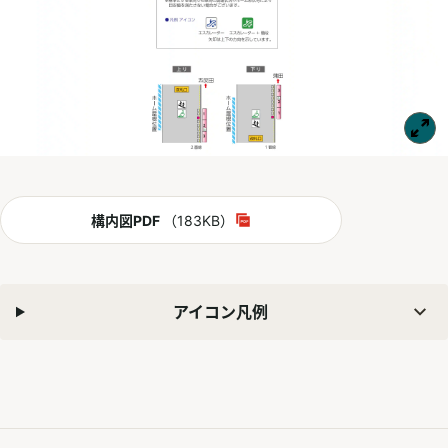
PDF
構内図PDF
（183KB）
別ウィンドウで開く
アイコン凡例