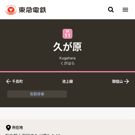
久が原
英語表記
ふりがな
Kugahara
くがはら
千鳥町
池上線
御嶽山
下りの隣接駅
上りの隣接駅
各駅停車
所在地