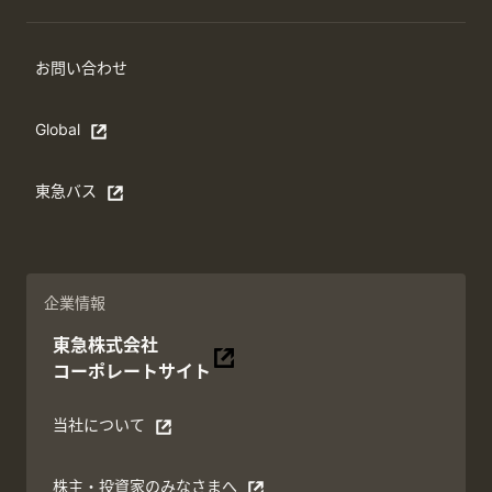
お問い合わせ
Global
Open in a new window
東急バス
別ウィンドウで開く
企業情報
東急株式会社
別ウィンドウで開く
コーポレートサイト
当社について
別ウィンドウで開く
株主・投資家のみなさまへ