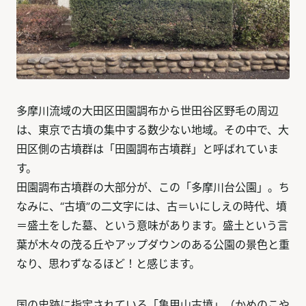
多摩川流域の大田区田園調布から世田谷区野毛の周辺
は、東京で古墳の集中する数少ない地域。その中で、大
田区側の古墳群は「田園調布古墳群」と呼ばれていま
す。
田園調布古墳群の大部分が、この「多摩川台公園」。ち
なみに、“古墳”の二文字には、古＝いにしえの時代、墳
＝盛土をした墓、という意味があります。盛土という言
葉が木々の茂る丘やアップダウンのある公園の景色と重
なり、思わずなるほど！と感じます。
国の史跡に指定されている「亀甲山古墳」（かめのこや