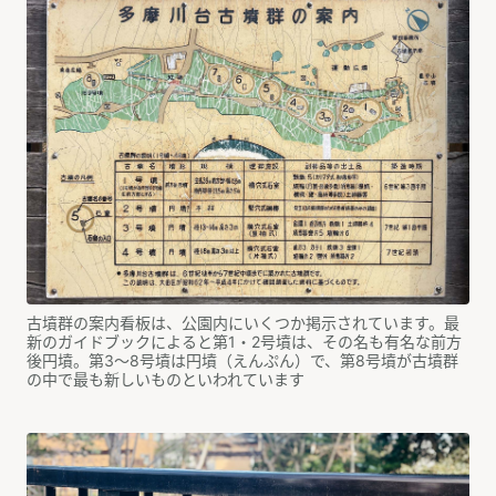
古墳群の案内看板は、公園内にいくつか掲示されています。最
新のガイドブックによると第1・2号墳は、その名も有名な前方
後円墳。第3～8号墳は円墳（えんぷん）で、第8号墳が古墳群
の中で最も新しいものといわれています