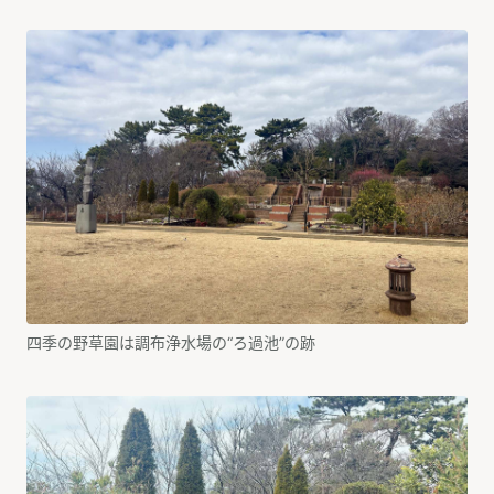
四季の野草園は調布浄水場の“ろ過池”の跡