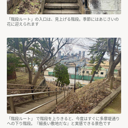
「階段ルート」の入口は、見上げる階段。季節にはあじさいの
花に迎えられます
「階段ルート」 で階段を上りきると、今度はすぐに多摩堤通り
への下り階段。『細長い敷地だな』と実感できる景色です