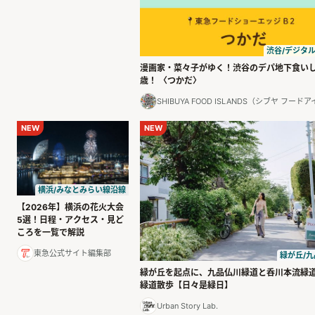
渋谷/デジタ
漫画家・菜々子がゆく！渋谷のデパ地下食い
歳！ 〈つかだ〉
SHIBUYA FOOD ISLANDS（シブヤ フー
NEW
NEW
横浜/みなとみらい線沿線
【2026年】横浜の花火大会
5選！日程・アクセス・見ど
ころを一覧で解説
東急公式サイト編集部
緑が丘/九
緑が丘を起点に、九品仏川緑道と呑川本流緑
緑道散歩【日々是緑日】
Urban Story Lab.