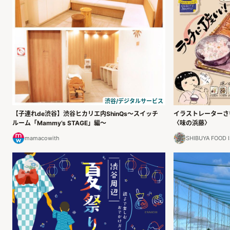
渋谷/デジタルサービス
【子連れde渋谷】渋谷ヒカリエ内ShinQs～スイッチ
イラストレーターさ
ルーム「Mammy’s STAGE」編～
〈味の浜藤〉
mamacowith
SHIBUYA FO