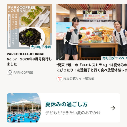
大井町/下神明
PARKCOFFEEJOURNAL
南町田グランベ
No.57 2026年8月号発行し
ました
“関東で唯一の「KFCレストラン」”は夏休み
にぴったり！友達親子と行く食べ放題体験レ
PARKCOFFEE
東急公式サイト編集部