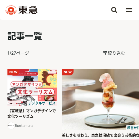
記事一覧
1
/
27
ページ
絞り込む
NEW
NEW
デジタルサービス
【宮城県】マンガデザインで
文化ツーリズム
Bunkamura
渋谷/代
美しさを味わう。東急線沿線で出会う芸術的