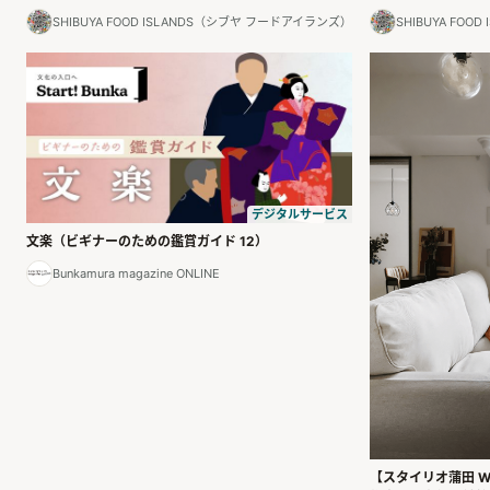
SHIBUYA FOOD ISLANDS（シブヤ フードアイランズ）
SHIBUYA FO
デジタルサービス
文楽（ビギナーのための鑑賞ガイド 12）
Bunkamura magazine ONLINE
【スタイリオ蒲田 