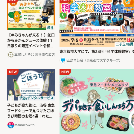
渋谷
【＃みきゃんが来る！ 】蛇口
からみかんジュース体験！1
二子玉川/尾
日限りの限定イベント令和８
年８月８日（土）開催
東京都市大学にて、第24回「科学体験教室」
本家しぶそば 渋谷道玄坂店
五島育英会（東京都市大学グループ）
NEW
NEW
渋谷/デジタルサービス
子どもが寝た後に。渋谷 東急
フードショーで見つけたごほ
うび時間のお酒4選｜わたし
たちのごほうびタイム
mamacowith