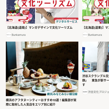
デジタルサービス
【北海道(道南)】マンガデザインで文化ツーリズム
【北海道(道東)】
Bunkamura
Bunkamura
渋谷スクランブル交
顔」 東急が新サー
す
渋谷文化プロジ
横浜/みなとみらい線沿線
横浜のアフタヌーンティーおすすめ10選！編集部が実
際に取材した人気店をエリア別に紹介