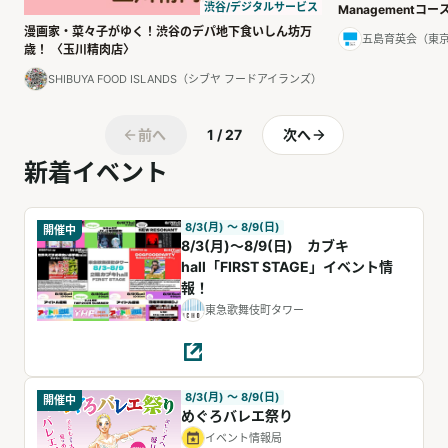
渋谷/デジタルサービス
Managementコ
漫画家・菜々子がゆく！渋谷のデパ地下食いしん坊万
五島育英会（東
歳！ 〈玉川精肉店〉
SHIBUYA FOOD ISLANDS（シブヤ フードアイランズ）
前へ
1 / 27
次へ
新着イベント
8/3(月) 〜 8/9(日)
開催中
8/3(月)～8/9(日) カブキ
hall「FIRST STAGE」イベント情
報！
東急歌舞伎町タワー
8/3(月) 〜 8/9(日)
開催中
めぐろバレエ祭り
イベント情報局