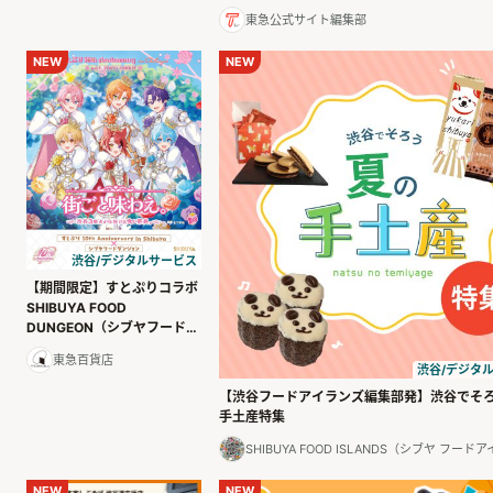
東急公式サイト編集部
NEW
NEW
渋谷/デジタルサービス
【期間限定】すとぷりコラボ
SHIBUYA FOOD
DUNGEON（シブヤフードダ
ンジョン）
東急百貨店
渋谷/デジタ
【渋谷フードアイランズ編集部発】渋谷でそ
手土産特集
SHIBUYA FOOD ISLANDS（シブヤ フー
NEW
NEW