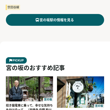
世田谷線
宮の坂
駅の情報を見る
PICKUP
宮の坂のおすすめ記事
宮の坂
招き猫電車に乗って、幸せな気持ち
宮の坂
を分け合って。（豪徳寺 住職 粕川