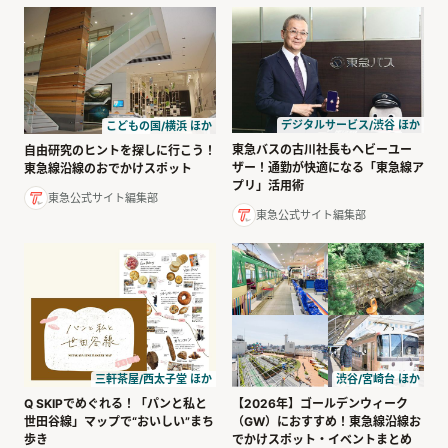
デジタルサービス/渋谷 ほか
こどもの国/横浜 ほか
東急バスの古川社長もヘビーユー
自由研究のヒントを探しに行こう！
ザー！通勤が快適になる「東急線ア
東急線沿線のおでかけスポット
プリ」活用術
東急公式サイト編集部
東急公式サイト編集部
三軒茶屋/西太子堂 ほか
渋谷/宮崎台 ほか
Q SKIPでめぐれる！「パンと私と
【2026年】ゴールデンウィーク
世田谷線」マップで“おいしい”まち
（GW）におすすめ！東急線沿線お
歩き
でかけスポット・イベントまとめ