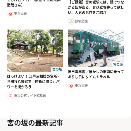
【ご縁飯】宮の坂駅には、縁でつな
徹哉さん）
がる飯がある。ぜひ立ち寄って欲し
い、人気のお店をご紹介
東急電鉄
縁線図鑑
宮の坂
宮の坂
旧玉電車両／懐かしの車両に乗って
はっけよい！ 江戸三相撲の名所・
ありし日にタイムトラベル
世田谷八幡宮で「勝負に勝つ」パ
東急電鉄
ワーを授かろう
東急公式サイト編集部
宮の坂の最新記事