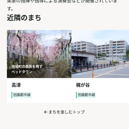
楽家の指揮や指導による演奏会などが開催されていま
す。
近隣のまち
宿場町の面影を残す
ベッドタウン
高津
梶が谷
田園都市線
田園都市線
まちを楽しむトップ