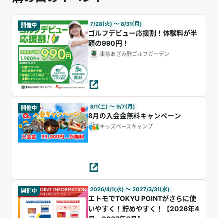
7/28(火) 〜 8/31(月)
開催中
ゴルフデビュー応援割！体験料が半
額の990円！
東急あざみ野ゴルフガーデン
8/1(土) 〜 9/7(月)
開催中
8月の入会金無料キャンペーン
キッズベースキャンプ
2026/4/1(水) 〜 2027/3/31(水)
開催中
エトモでTOKYU POINTがさらに使
いやすく！貯めやすく！【2026年4