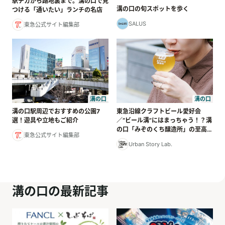
駅チカから路地裏まで。溝の口で見
溝の口の旬スポットを歩く
つける「通いたい」ランチの名店
SALUS
東急公式サイト編集部
溝の口
溝の口
溝の口駅周辺でおすすめの公園7
東急沿線クラフトビール愛好会
選！遊具や立地もご紹介
／“ビール溝”にはまっちゃう！？溝
の口「みぞのくち醸造所」の至高の
東急公式サイト編集部
一杯
Urban Story Lab.
溝の口の最新記事