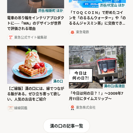
渋谷/代官山 ほか
渋谷/桜新町 ほか
「ＴＯＱ ＣＯＩＮ」で貯めたコイ
電車の吊り輪をインテリアプロダク
ンを「のるるんウォーター」や「の
トに──「WA」のデザインが世界
るるんジャスミン茶」に交換できま
で評価される理由
す！
東急電鉄
東急公式サイト編集部
溝の口
溝の口/長津田
【ご縁飯】溝の口には、縁でつなが
「今日は何の日？！」～2009年7
る飯がある。ぜひ立ち寄って欲し
月11日にタイムスリップ～
い、人気のお店をご紹介
東急株式会社
縁線図鑑
溝の口の記事一覧