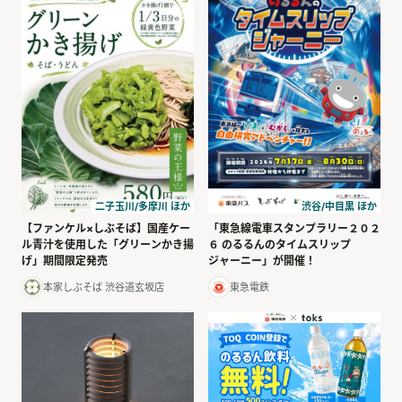
二子玉川/多摩川 ほか
渋谷/中目黒 ほか
【ファンケル×しぶそば】国産ケー
「東急線電車スタンプラリー２０２
ル青汁を使用した「グリーンかき揚
６ のるるんのタイムスリップ
げ」期間限定発売
ジャーニー」が開催！
本家しぶそば 渋谷道玄坂店
東急電鉄