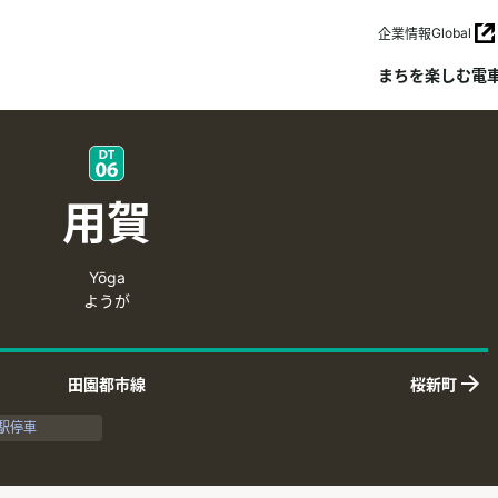
Global
企業情報
まちを楽しむ
電
用賀
Yōga
ようが
田園都市線
桜新町
上りの隣接
駅停車