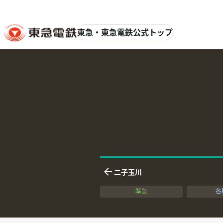
東急・東急電鉄公式トップ
英語表記
ふりがな
二子玉川
下りの隣接駅
準急
各