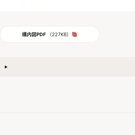
PDF
構内図PDF
（227KB）
別ウィンドウで開く