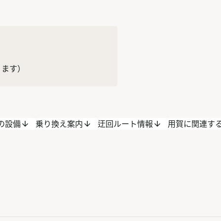
ります）
の設備
乗り換え案内
迂回ルート情報
用賀に関連す