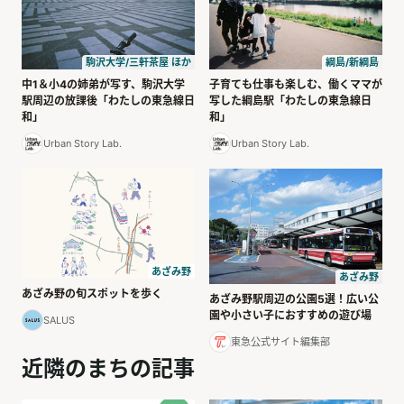
駒沢大学/三軒茶屋 ほか
綱島/新綱島
中1＆小4の姉弟が写す、駒沢大学
子育ても仕事も楽しむ、働くママが
駅周辺の放課後「わたしの東急線日
写した綱島駅「わたしの東急線日
和」
和」
Urban Story Lab.
Urban Story Lab.
あざみ野
あざみ野
あざみ野の旬スポットを歩く
あざみ野駅周辺の公園5選！広い公
園や小さい子におすすめの遊び場
SALUS
東急公式サイト編集部
近隣のまちの記事