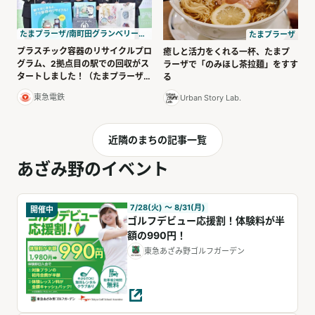
たまプラーザ/南町田グランベリーパーク
たまプラーザ
プラスチック容器のリサイクルプロ
癒しと活力をくれる一杯、たまプ
グラム、2拠点目の駅での回収がス
ラーザで「のみほし茶拉麺」をすす
タートしました！（たまプラーザ
る
駅）
東急電鉄
Urban Story Lab.
近隣のまちの記事一覧
あざみ野のイベント
7/28(火) 〜 8/31(月)
開催中
ゴルフデビュー応援割！体験料が半
額の990円！
東急あざみ野ゴルフガーデン