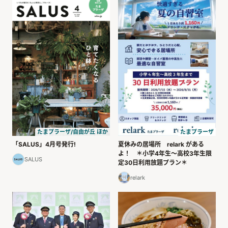
たまプラーザ
たまプラーザ/自由が丘 ほか
夏休みの居場所 relark がある
「SALUS」4月号発行!
よ！ ＊小学4年生～高校3年生限
SALUS
定30日利用放題プラン＊
relark