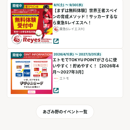
8/1(土) 〜 9/30(水)
開催中
【まずは無料体験】世界王者スペイ
ンの育成メソッド！サッカーするな
ら東急Sレイエスへ！
東急SレイエスFC
2026/4/1(水) 〜 2027/3/31(水)
開催中
エトモでTOKYU POINTがさらに使
いやすく！貯めやすく！【2026年4
月～2027年3月】
エトモ
あざみ野のイベント一覧