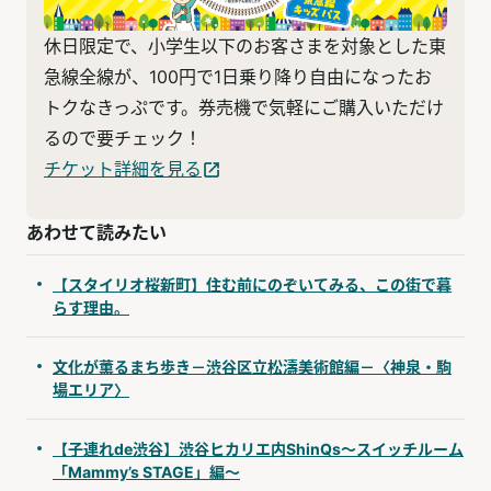
休日限定で、小学生以下のお客さまを対象とした東
急線全線が、100円で1日乗り降り自由になったお
トクなきっぷです。券売機で気軽にご購入いただけ
るので要チェック！
チケット詳細を見る
あわせて読みたい
【スタイリオ桜新町】住む前にのぞいてみる、この街で暮
らす理由。
文化が薫るまち歩き－渋谷区立松濤美術館編－〈神泉・駒
場エリア〉
【子連れde渋谷】渋谷ヒカリエ内ShinQs～スイッチルーム
「Mammy’s STAGE」編～