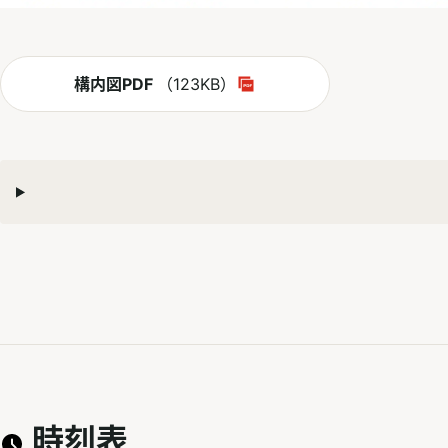
PDF
構内図PDF
（123KB）
別ウィンドウで開く
時刻表