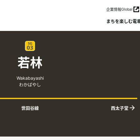
Global
企業情報
まちを楽しむ
電
若林
Wakabayashi
わかばやし
世田谷線
西太子堂
上りの隣接駅