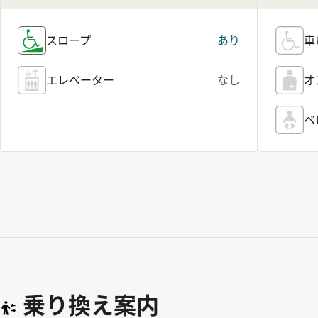
スロープ
あり
車
エレベーター
なし
オ
ベ
乗り換え案内