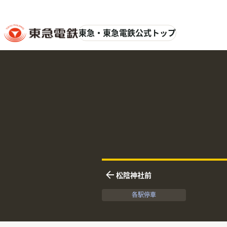
東急・東急電鉄公式トップ
英語表記
ふりがな
松陰神社前
下りの隣接駅
各駅停車