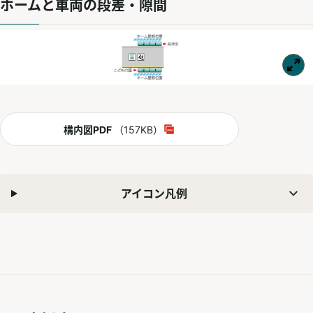
ホームと車両の段差・隙間
PDF
構内図PDF
（157KB）
別ウィンドウで開く
アイコン凡例