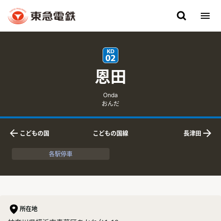
恩田
英語表記
ふりがな
Onda
おんだ
こどもの国
こどもの国線
長津田
下りの隣接駅
上りの隣接駅
各駅停車
所在地