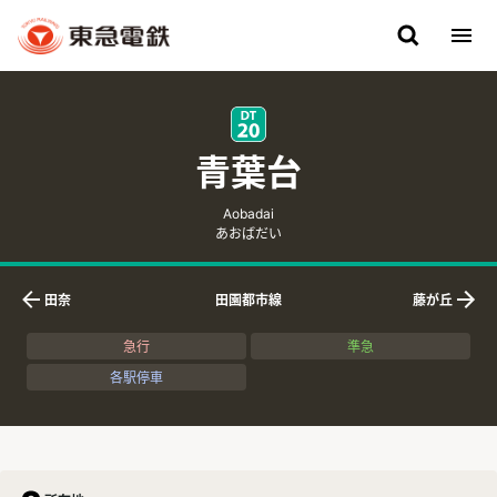
青葉台
英語表記
ふりがな
Aobadai
あおばだい
田奈
田園都市線
藤が丘
下りの隣接駅
上りの隣接駅
急行
準急
各駅停車