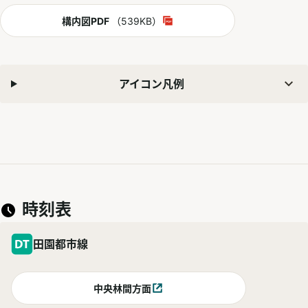
PDF
構内図PDF
（539KB）
別ウィンドウで開く
アイコン凡例
時刻表
田園都市線
中央林間方面
別ウィンドウで開く