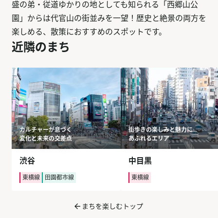
盛の弟・従道ゆかりの地としても知られる「西郷山公
園」からは代官山の街並みを一望！歴史と絶景の両方を
楽しめる、散策におすすめのスポットです。
近隣のまち
カルチャーが息づく
街歩きの楽しみと魅力に
変化と未来の交差点
あふれるエリア
渋谷
中目黒
東横線
田園都市線
東横線
まちを楽しむトップ