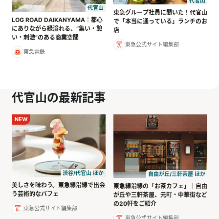
代官山
代官山
東急グループ社員に聞いた！代官山
LOG ROAD DAIKANYAMA｜都心
で「本当に通っている」ランチのお
にありながら緑溢れる、“集い・憩
店
い・刺激”のある商業空間
東急公式サイト編集部
東急電鉄
代官山の最新記事
NEW
渋谷/代官山 ほか
自由が丘/三軒茶屋 ほか
美しさを味わう。東急線沿線で出会
東急線沿線の「お茶カフェ」｜自由
う芸術的なパフェ
が丘や三軒茶屋、元町・中華街など
の20軒をご紹介
東急公式サイト編集部
東急公式サイト編集部