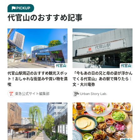
PICKUP
代官山のおすすめ記事
代官山
代官山
代官山駅周辺のおすすめ観光スポッ
「今もあの日の兄と母の姿が浮かん
ト！おしゃれな街並みや買い物を満
でくる代官山」あの駅で降りたら｜
喫
文・大川竜弥
東急公式サイト編集部
Urban Story Lab.