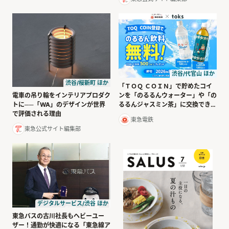
渋谷/代官山 ほか
渋谷/桜新町 ほか
「ＴＯＱ ＣＯＩＮ」で貯めたコイ
電車の吊り輪をインテリアプロダク
ンを「のるるんウォーター」や「の
トに──「WA」のデザインが世界
るるんジャスミン茶」に交換できま
で評価される理由
す！
東急電鉄
東急公式サイト編集部
デジタルサービス/渋谷 ほか
東急バスの古川社長もヘビーユー
ザー！通勤が快適になる「東急線ア