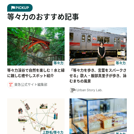
PICKUP
等々力のおすすめ記事
等々力
等々力
等々力渓谷で自然を楽しむ！水と緑
「等々力を歩き、言葉をスパークさ
に親しむ癒やしスポット紹介
せる」歌人・服部真里子が歩き、詠
むまちの風景
東急公式サイト編集部
Urban Story Lab.
上野毛/等々力