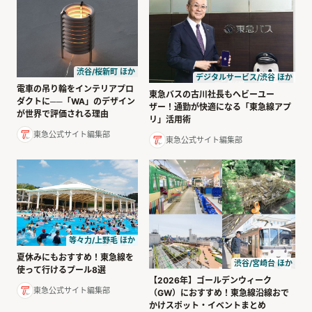
渋谷/桜新町 ほか
デジタルサービス/渋谷 ほか
電車の吊り輪をインテリアプロ
東急バスの古川社長もヘビーユー
ダクトに──「WA」のデザイン
ザー！通勤が快適になる「東急線アプ
が世界で評価される理由
リ」活用術
東急公式サイト編集部
東急公式サイト編集部
等々力/上野毛 ほか
夏休みにもおすすめ！東急線を
渋谷/宮崎台 ほか
使って行けるプール8選
【2026年】ゴールデンウィーク
東急公式サイト編集部
（GW）におすすめ！東急線沿線おで
かけスポット・イベントまとめ