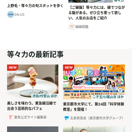
等々力
上野毛・等々力の旬スポットを歩く
【ご縁飯】等々力には、縁でつなが
る飯がある。ぜひ立ち寄って欲し
SALUS
い、人気のお店をご紹介
縁線図鑑
等々力の最新記事
NEW
NEW
渋谷/代官山 ほか
二子玉川/尾山台 ほか
美しさを味わう。東急線沿線で
東京都市大学にて、第24回「科学体験
出会う芸術的なパフェ
教室」を開催！
東急公式サイト編集部
五島育英会（東京都市大学グループ）