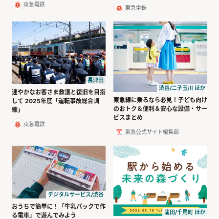
東急電鉄
東急電鉄
長津田
渋谷/二子玉川 ほか
速やかなお客さま救護と復旧を目指
東急線に乗るなら必見！子ども向け
して 2025年度「運転事故総合訓
のおトク＆便利＆安心な設備・サー
練」
ビスまとめ
東急電鉄
東急公式サイト編集部
デジタルサービス/渋谷
おうちで簡単に！「牛乳パックで作
蒲田/千鳥町 ほか
る電車」で遊んでみよう