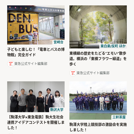
宮崎台
東白楽/反町 ほか
子どもと楽しむ！「電車とバスの博
東横線の歴史をたどる“エモい”散歩
物館」完全ガイド
道。横浜の「東横フラワー緑道」を
東急公式サイト編集部
歩く
東急公式サイト編集部
駒沢大学
【駒澤大学×東急電鉄】駒大生社会
三軒茶屋
連携アイデアコンテストを開催しま
駒澤大学陸上競技部の激励会を実施
した！
しました！