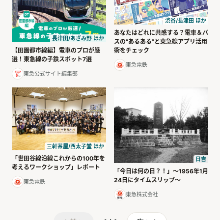
渋谷/長津田 ほか
あなたはどれに共感する？電車＆バ
長津田/あざみ野 ほか
スの“あるある”と東急線アプリ活用
【田園都市線編】電車のプロが厳
術をチェック
選！東急線の子鉄スポット7選
東急電鉄
東急公式サイト編集部
三軒茶屋/西太子堂 ほか
「世田谷線沿線これからの100年を
日吉
考えるワークショップ」レポート
「今日は何の日？！」～1956年1月
24日にタイムスリップ～
東急電鉄
東急株式会社