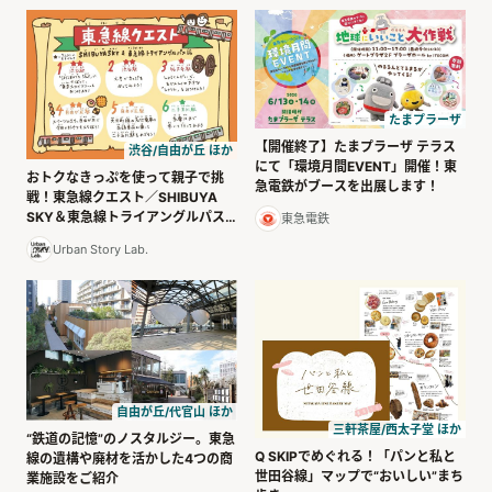
たまプラーザ
【開催終了】たまプラーザ テラス
渋谷/自由が丘 ほか
にて「環境月間EVENT」開催！東
おトクなきっぷを使って親子で挑
急電鉄がブースを出展します！
戦！東急線クエスト／SHIBUYA
SKY＆東急線トライアングルパス
東急電鉄
編
Urban Story Lab.
自由が丘/代官山 ほか
三軒茶屋/西太子堂 ほか
“鉄道の記憶”のノスタルジー。東急
Q SKIPでめぐれる！「パンと私と
線の遺構や廃材を活かした4つの商
世田谷線」マップで“おいしい”まち
業施設をご紹介