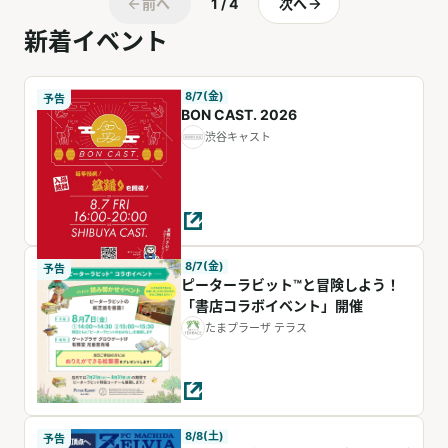
前へ
1 / 4
次へ
新着イベント
8/7(金)
予告
BON CAST. 2026
渋谷キャスト
8/7(金)
予告
ピーターラビット™と冒険しよう！
「書店コラボイベント」開催
たまプラーザ テラス
8/8(土)
予告