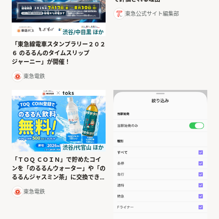
東急公式サイト編集部
渋谷/中目黒 ほか
「東急線電車スタンプラリー２０２
６ のるるんのタイムスリップ
ジャーニー」が開催！
東急電鉄
渋谷/代官山 ほか
「ＴＯＱ ＣＯＩＮ」で貯めたコイ
ンを「のるるんウォーター」や「の
るるんジャスミン茶」に交換できま
す！
東急電鉄