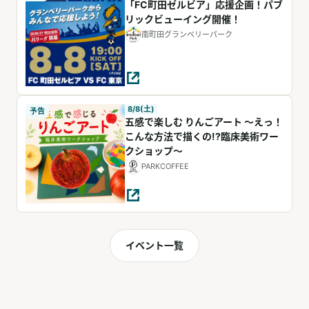
「FC町田ゼルビア」応援企画！パブ
リックビューイング開催！
南町田グランベリーパーク
8/8(土)
予告
五感で楽しむ りんごアート ～えっ！
こんな方法で描くの!?臨床美術ワー
クショップ～
PARKCOFFEE
イベント一覧