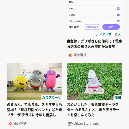
デジタルサービス
東急線アプリがさらに便利に！電車
時刻表の絞り込み機能が新登場
東急電鉄
たまプラーザ
蒲田
のるるん、てるまる、スキマモリも
おめかしした「東急電鉄キャラク
登場！「環境月間イベント」＠たま
ター のるるん」と、まち歩きデー
プラーザ テラスに今年も出展しま
トを楽しんでみた
した
東急電鉄
Urban Story Lab.