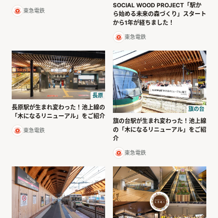
SOCIAL WOOD PROJECT「駅か
東急電鉄
ら始める未来の森づくり」スタート
から1年が経ちました！
東急電鉄
長原
長原駅が生まれ変わった！池上線の
旗の台
「木になるリニューアル」をご紹介
旗の台駅が生まれ変わった！池上線
の「木になるリニューアル」をご紹
東急電鉄
介
東急電鉄