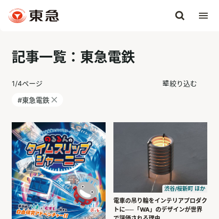
記事一覧：東急電鉄
1
/
4
ページ
絞り込む
#東急電鉄
渋谷/桜新町 ほか
電車の吊り輪をインテリアプロダク
トに──「WA」のデザインが世界
で評価される理由