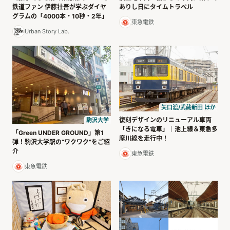
鉄道ファン 伊藤壮吾が学ぶダイヤ
ありし日にタイムトラベル
グラムの「4000本・10秒・2年」
東急電鉄
Urban Story Lab.
矢口渡/武蔵新田 ほか
復刻デザインのリニューアル車両
駒沢大学
「きになる電車」｜池上線＆東急多
「Green UNDER GROUND」第1
摩川線を走行中！
弾！駒沢大学駅の“ワクワク”をご紹
介
東急電鉄
東急電鉄