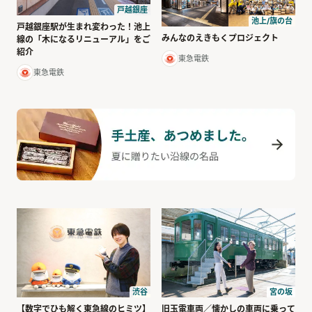
戸越銀座
池上/旗の台
戸越銀座駅が生まれ変わった！池上
みんなのえきもくプロジェクト
線の「木になるリニューアル」をご
紹介
東急電鉄
東急電鉄
渋谷
宮の坂
【数字でひも解く東急線のヒミツ】
旧玉電車両／懐かしの車両に乗って