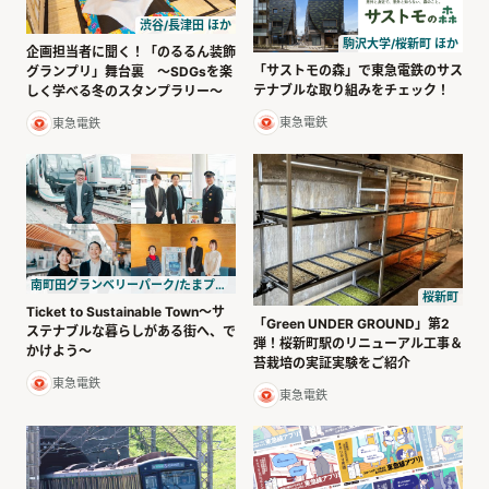
渋谷/長津田 ほか
駒沢大学/桜新町 ほか
企画担当者に聞く！「のるるん装飾
「サストモの森」で東急電鉄のサス
グランプリ」舞台裏 ～SDGsを楽
テナブルな取り組みをチェック！
しく学べる冬のスタンプラリー～
東急電鉄
東急電鉄
南町田グランベリーパーク/たまプラーザ ほか
桜新町
Ticket to Sustainable Town〜サ
「Green UNDER GROUND」第2
ステナブルな暮らしがある街へ、で
弾！桜新町駅のリニューアル工事＆
かけよう〜
苔栽培の実証実験をご紹介
東急電鉄
東急電鉄