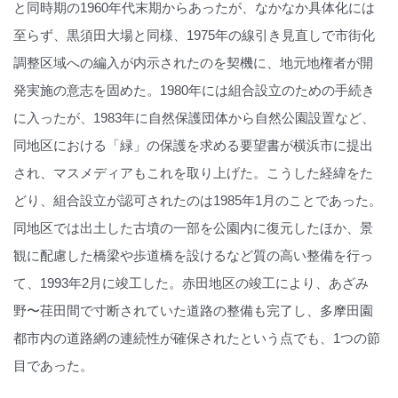
と同時期の1960年代末期からあったが、なかなか具体化には
至らず、黒須田大場と同様、1975年の線引き見直しで市街化
調整区域への編入が内示されたのを契機に、地元地権者が開
発実施の意志を固めた。1980年には組合設立のための手続き
に入ったが、1983年に自然保護団体から自然公園設置など、
同地区における「緑」の保護を求める要望書が横浜市に提出
され、マスメディアもこれを取り上げた。こうした経緯をた
どり、組合設立が認可されたのは1985年1月のことであった。
同地区では出土した古墳の一部を公園内に復元したほか、景
観に配慮した橋梁や歩道橋を設けるなど質の高い整備を行っ
て、1993年2月に竣工した。赤田地区の竣工により、あざみ
野〜荏田間で寸断されていた道路の整備も完了し、多摩田園
都市内の道路網の連続性が確保されたという点でも、1つの節
目であった。