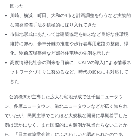
図った
川崎、横浜、町田、大和の4市と計画調整を行うなど実効的
な開発整備手法を積極的に採り入れてきた
市街地形成にあたっては建築協定を結ぶなど良好な住環境
維持に努め、歩車分離の推進や歩行者専用道路の整備、緑
化、駅前広場整備など郊外住宅地の先例を示した
高度情報化社会の到来を目前に、CATVの導入による情報ネ
ットワークづくりに努めるなど、時代の変化にも対応して
きた
公的機関が主導した広大な宅地形成では千里ニュータウ
ン、多摩ニュータウン、港北ニュータウンなどが広く知られ
ていたが、民間主導でこれほど大規模な開発に早期着手した
例はほかになく、また国際的にも類例が見当たらないことか
ら、「日本建築学会賞」にふさわしいと認められたのであ