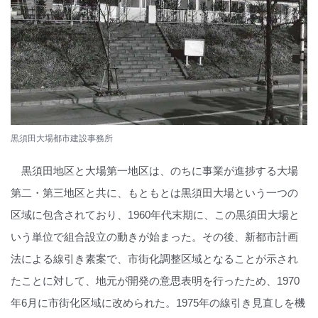
黒須田大場都市建設事務所
黒須田地区と大場第一地区は、のちに事業が進捗する大場
第二・第三地区と共に、もともとは黒須田大場という一つの
区域に包含されており、1960年代末期に、この黒須田大場と
いう単位で組合設立の動きが始まった。その後、新都市計画
法による線引き素案で、市街化調整区域となることが示され
たことに対して、地元が開発の意思表明を行ったため、1970
年6月に市街化区域に改められた。1975年の線引き見直しを機