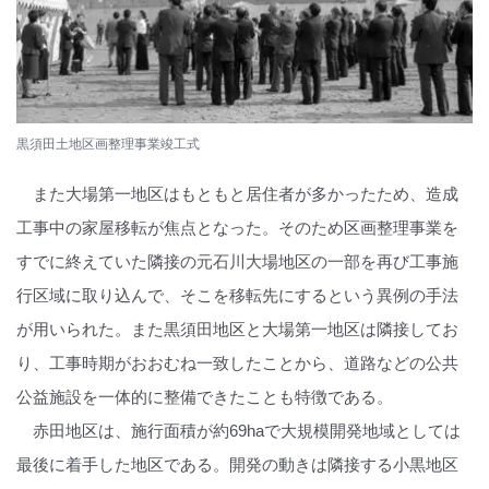
黒須田土地区画整理事業竣工式
また大場第一地区はもともと居住者が多かったため、造成
工事中の家屋移転が焦点となった。そのため区画整理事業を
すでに終えていた隣接の元石川大場地区の一部を再び工事施
行区域に取り込んで、そこを移転先にするという異例の手法
が用いられた。また黒須田地区と大場第一地区は隣接してお
り、工事時期がおおむね一致したことから、道路などの公共
公益施設を一体的に整備できたことも特徴である。
赤田地区は、施行面積が約69haで大規模開発地域としては
最後に着手した地区である。開発の動きは隣接する小黒地区