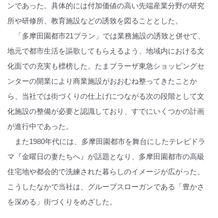
ンであった。具体的には付加価値の高い先端産業分野の研究
所や研修所、教育施設などの誘致を図ることとした。
「多摩田園都市21プラン」では業務施設の誘致と併せて、
地元で都市生活を謳歌してもらえるよう、地域内における文
化面での充実も標榜した。たまプラーザ東急ショッピングセ
ンターの開業により商業施設がおおむね整ってきたことか
ら、当社では街づくりの仕上げにつながる次の段階として文
化施設の整備が必要と認識しており、すでにいくつかの計画
が進行中であった。
また1980年代には、多摩田園都市を舞台にしたテレビドラ
マ『金曜日の妻たちへ』が話題となり、多摩田園都市の高級
住宅地や都会的で洗練された暮らしのイメージが広がった。
こうしたなかで当社は、グループスローガンである「豊かさ
を深める」街づくりをめざした。