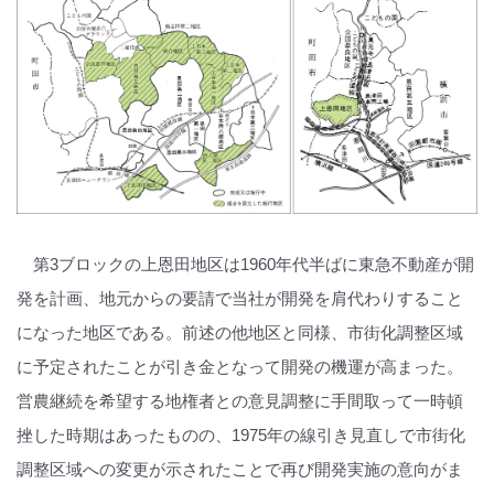
第3ブロックの上恩田地区は1960年代半ばに東急不動産が開
発を計画、地元からの要請で当社が開発を肩代わりすること
になった地区である。前述の他地区と同様、市街化調整区域
に予定されたことが引き金となって開発の機運が高まった。
営農継続を希望する地権者との意見調整に手間取って一時頓
挫した時期はあったものの、1975年の線引き見直しで市街化
調整区域への変更が示されたことで再び開発実施の意向がま