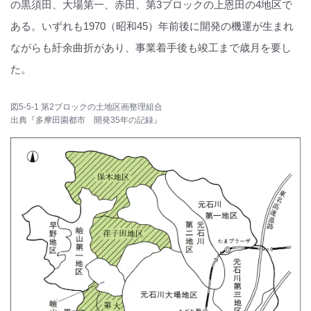
の黒須田、大場第一、赤田、第3ブロックの上恩田の4地区で
ある。いずれも1970（昭和45）年前後に開発の機運が生まれ
ながらも紆余曲折があり、事業着手後も竣工まで歳月を要し
た。
図5-5-1 第2ブロックの土地区画整理組合
出典『多摩田園都市 開発35年の記録』