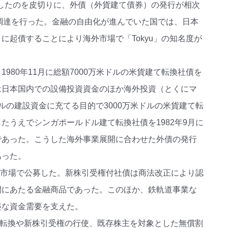
行したのを皮切りに、外債（外貨建て債券）の発行が相次
資金調達を行った。金融の自由化が進んでいた国では、日本
起債することにより海外市場で「Tokyu」の知名度が
80年11月に総額7000万米ドルの米貨建て転換社債を
は日本国内での設備投資資金のほか海外投資（とくにマ
テルの建設資金に充てる目的で3000万米ドルの米貨建て転
うえでシンガポールドル建て転換社債を1982年9月に
であった。こうした海外事業展開に合わせた外債の発行
あった。
外市場で公募した。新株引受権付社債は商法改正により認
間にあたる金融商品であった。このほか、鉄軌道事業な
盛な資金需要を支えた。
式への転換や新株引受権の行使、既存株主を対象とした無償割