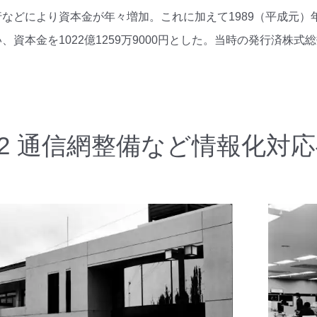
などにより資本金が年々増加。これに加えて1989（平成元）年
、資本金を1022億1259万9000円とした。当時の発行済株式
-1-2 通信網整備など情報化