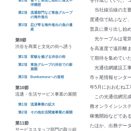
を作成していた。
着々と実現し始めた環太平
洋構想
当社線沿線の主
流通部門など東急グループ
の海外進出
度通信で結ぶなど
忍び寄る海外進出の負の遺
普及に乗り出し始
産
光ケーブルは電
第9節
渋谷を商業と文化の街へ誘う
を高速度で遠距離
変貌を遂げる渋谷の街
て期待を集めてい
東急グループの渋谷での新
光通信網建設工
展開
Bunkamuraへの道程
市ヶ尾情報センター
年5月におおむね工
第10節
流通・生活サービス事業の展開
この光通信網完
流通事業の拡大
務オンラインシス
その他生活関連事業の展開
稼働開始などであ
第11節
たほか、出務デー
サービススタッフ部門の取り組