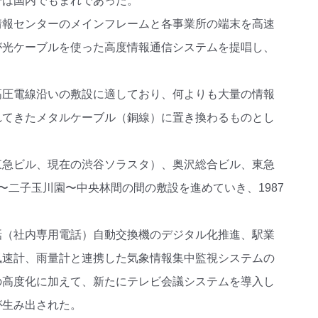
では国内でもまれであった。
情報センターのメインフレームと各事業所の端末を高速
が光ケーブルを使った高度情報通信システムを提唱し、
高圧電線沿いの敷設に適しており、何よりも大量の情報
れてきたメタルケーブル（銅線）に置き換わるものとし
東急ビル、現在の渋谷ソラスタ）、奥沢総合ビル、東急
二子玉川園〜中央林間の間の敷設を進めていき、1987
話（社内専用電話）自動交換機のデジタル化推進、駅業
風速計、雨量計と連携した気象情報集中監視システムの
の高度化に加えて、新たにテレビ会議システムを導入し
が生み出された。