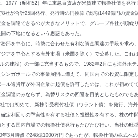
、1977（昭和52）年に東急百貨店が米貨建て転換社債を発
点で8社が合計25回発行、発行時の円換算で総額1449億円の
金を調達できるのが大きなメリットで、グループ各社が順繰りに
展開の下地になるという思惑もあった。
務部を中心に、時勢に合わせた有利な資金調達の手段を求め、19
アジアを中心とする海外市場（米国を除く）で公募した。これ
ホテルの建設）の一部に充当するもので、1982年2月にも海外ホ
シンガポールでの事業展開に備えて、同国内での投資に限定した
ポール通貨庁が外国企業に起債を許可したのは、これが初めて
資金調達のみならず、為替リスクの回避を目的としたものでも
は当社では初めて、新株引受権付社債（ワラント債）を発行、海
、確定利回りの堅実性を有する社債と投機性を有する、株の中
的とする国内市場での転換社債発行もたびたび行い、当社の旺
80年3月時点で248億1000万円であったが、転換社債の株