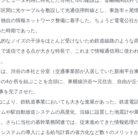
コンピュータ利用に特化した専用ビルの建設は、金融機関以外
要区間に光ケーブルを敷設して光通信用幹線とし、東急市ヶ尾
、独自の情報ネットワーク整備に着手した。ちょうど電電公社
めた時期であった。
気的なノイズの干渉をほとんど受けないため鉄道線路のような
まで送信できる点が大きな特長で、これまで情報通信用に使わ
た。
事は、渋谷の本社と分室（交通事業部が入居していた新南平台
の4か所を結ぶことを念頭に、東横線渋谷〜元住吉、自由が丘〜
事を完了させた。
成により、鉄軌道事業においても大きな進展があった。鉄道電
テムや駅自動放送システムの高度化、沿線に設置した地震計や
る。さらに当社の基幹業務関連では、従来進めてきた情報処理
タシステムの導入による給与計算の省力化など数々のメリット