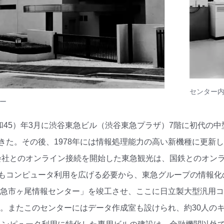
センター
ー
昭和45）年3月に渋谷東急ビル（渋谷東急プラザ）7階に初代
きた。その後、1978年には情報処理能力の高い新機種に更新
会社とのオンライン接続を開始した東急観光は、国鉄とのオン
にもコンピュータ利用を広げる必要から、東急グループの情報化
「東急市ヶ尾情報センター」を竣工させ、ここに日立製大型汎用コ
した。またこのセンターにはデータ作成室も設けられ、約30人