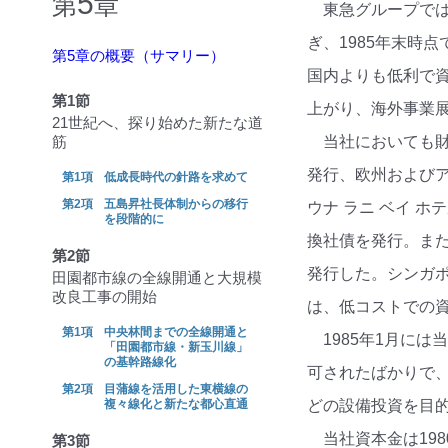
5
第
章
東急グループでは
ぎ、1985年末時
第5章の概要（サマリー）
国内よりも低利で資
第1節
上がり、海外事業
21世紀へ、探り始めた新たな道
筋
当社においても財
発行、欧州および
低成長時代の針路を求めて
五島昇社長体制からの移行
ウナ ラニ ベイ 
を段階的に
換社債を発行。また
第2節
発行した。シンガ
田園都市線の全線開通と大規模
改良工事の開始
は、低コストでの
中央林間までの全線開通と
1985年1月に
「田園都市線・新玉川線」
の基幹路線化
可されたばかりで
目蒲線を活用した東横線の
複々線化と新たな都心直通
どの設備投資を目
当社資本金は19
第3節