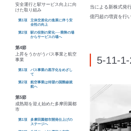
安全運行と駅サービス向上に向
当による新株式発行
けた取り組み
億円超の増資を行い
立体交差化の進展に伴う安
全性の向上
駅の役割の変化──乗降の場
からサービスの場へ
第4節
上昇をうかがうバス事業と航空
5-11
事業
バス事業の黒字化をめざし
て
航空事業は待望の国際線就
航へ
第5節
成熟期を迎え始めた多摩田園都
市
多摩田園都市開発仕上げの
ステージへ