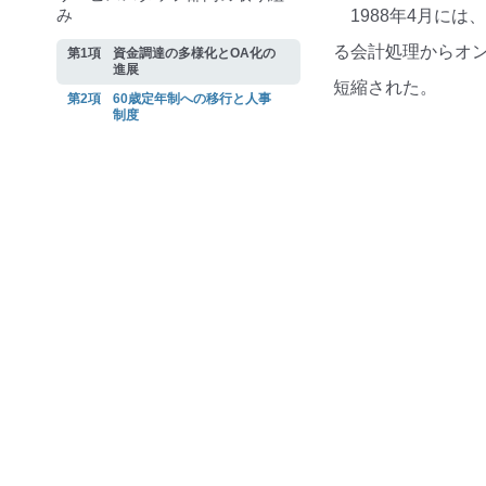
み
1988年4月に
る会計処理からオ
資金調達の多様化とOA化の
進展
短縮された。
60歳定年制への移行と人事
制度