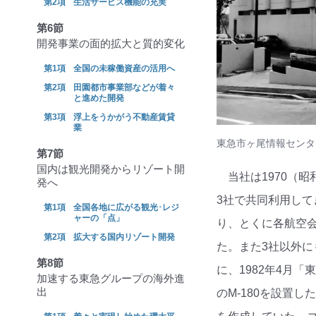
生活サービス機能の充実
第6節
開発事業の面的拡大と質的変化
全国の未稼働資産の活用へ
田園都市事業部などが着々
と進めた開発
浮上をうかがう不動産賃貸
業
東急市ヶ尾情報センタ
第7節
国内は観光開発からリゾート開
当社は1970（
発へ
3社で共同利用して
全国各地に広がる観光･レジ
ャーの「点」
り、とくに各航空
拡大する国内リゾート開発
た。また3社以外
第8節
に、1982年4月
加速する東急グループの海外進
出
のM-180を設置