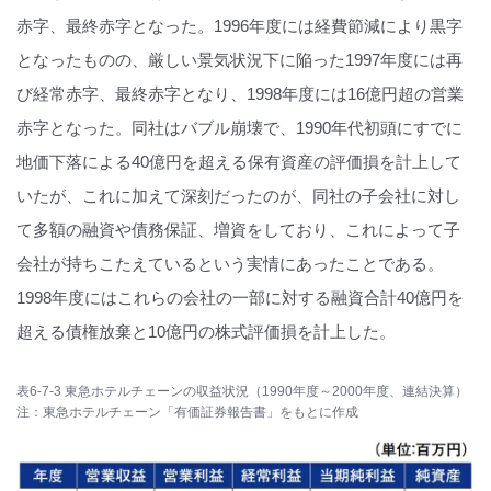
赤字、最終赤字となった。1996年度には経費節減により黒字
となったものの、厳しい景気状況下に陥った1997年度には再
び経常赤字、最終赤字となり、1998年度には16億円超の営業
赤字となった。同社はバブル崩壊で、1990年代初頭にすでに
地価下落による40億円を超える保有資産の評価損を計上して
いたが、これに加えて深刻だったのが、同社の子会社に対し
て多額の融資や債務保証、増資をしており、これによって子
会社が持ちこたえているという実情にあったことである。
1998年度にはこれらの会社の一部に対する融資合計40億円を
超える債権放棄と10億円の株式評価損を計上した。
表6-7-3 東急ホテルチェーンの収益状況（1990年度～2000年度、連結決算）
注：東急ホテルチェーン「有価証券報告書」をもとに作成