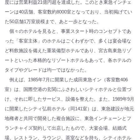
度には営業利益21億円超を達成した。このとき東急インチェ
ーンは40店舗、客室数約8000室となっており、当初掲げてい
た50店舗1万室規模まで、あと一歩となった。
個々のホテルを見ると、事業スタート時のコンセプトであ
った「客室主体」のホテルはごくわずかで、多くは宴会場な
ど料飲施設を備えた重装備型ホテルであり、宮古島東急リゾ
ートといった本格的なリゾートホテルもあって、各ホテルの
タイプやグレードは均一ではなかった。
例えば、1985年7月に開業した成田東急イン（客室数406
室）は、国際空港の玄関にふさわしいシティホテルと位置づ
け、それに即したサービス、設備を整えた。また、1989年9月
に開業したシティ弘前ホテル（同141室）は、東急建設が地元
地権者と共同で開発した複合施設に、東急インチェーンとフ
ランチャイズ契約して出店したもので、大宴会場、結婚式
場、レストラン、ラウンジ、茶室などを持ち、シティホテル