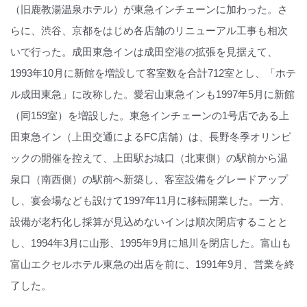
（旧鹿教湯温泉ホテル）が東急インチェーンに加わった。さ
らに、渋谷、京都をはじめ各店舗のリニューアル工事も相次
いで行った。成田東急インは成田空港の拡張を見据えて、
1993年10月に新館を増設して客室数を合計712室とし、「ホテ
ル成田東急」に改称した。愛宕山東急インも1997年5月に新館
（同159室）を増設した。東急インチェーンの1号店である上
田東急イン（上田交通によるFC店舗）は、長野冬季オリンピ
ックの開催を控えて、上田駅お城口（北東側）の駅前から温
泉口（南西側）の駅前へ新築し、客室設備をグレードアップ
し、宴会場なども設けて1997年11月に移転開業した。一方、
設備が老朽化し採算が見込めないインは順次閉店することと
し、1994年3月に山形、1995年9月に旭川を閉店した。富山も
富山エクセルホテル東急の出店を前に、1991年9月、営業を終
了した。