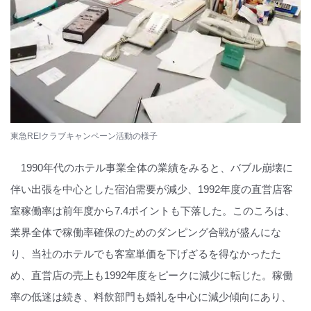
東急REIクラブキャンペーン活動の様子
1990年代のホテル事業全体の業績をみると、バブル崩壊に
伴い出張を中心とした宿泊需要が減少、1992年度の直営店客
室稼働率は前年度から7.4ポイントも下落した。このころは、
業界全体で稼働率確保のためのダンピング合戦が盛んにな
り、当社のホテルでも客室単価を下げざるを得なかったた
め、直営店の売上も1992年度をピークに減少に転じた。稼働
率の低迷は続き、料飲部門も婚礼を中心に減少傾向にあり、