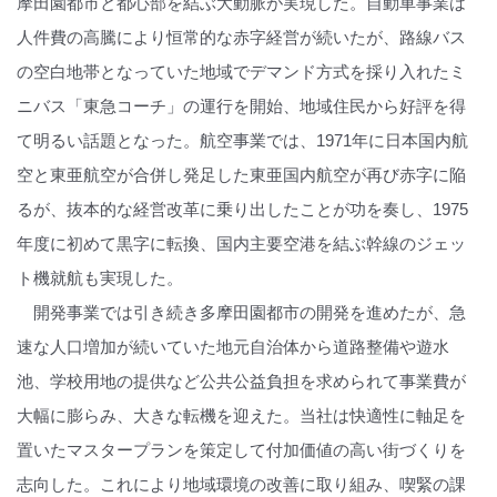
摩田園都市と都心部を結ぶ大動脈が実現した。自動車事業は
人件費の高騰により恒常的な赤字経営が続いたが、路線バス
の空白地帯となっていた地域でデマンド方式を採り入れたミ
ニバス「東急コーチ」の運行を開始、地域住民から好評を得
て明るい話題となった。航空事業では、1971年に日本国内航
空と東亜航空が合併し発足した東亜国内航空が再び赤字に陥
るが、抜本的な経営改革に乗り出したことが功を奏し、1975
年度に初めて黒字に転換、国内主要空港を結ぶ幹線のジェッ
ト機就航も実現した。
開発事業では引き続き多摩田園都市の開発を進めたが、急
速な人口増加が続いていた地元自治体から道路整備や遊水
池、学校用地の提供など公共公益負担を求められて事業費が
大幅に膨らみ、大きな転機を迎えた。当社は快適性に軸足を
置いたマスタープランを策定して付加価値の高い街づくりを
志向した。これにより地域環境の改善に取り組み、喫緊の課