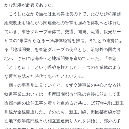
かな対処が必要であった。
こうしたなかで当社は五島昇社長の下で、たびたびの業務
組織改正を経ながら関連会社の管掌を強める体制へと移行し
ていき、東急グループ全体で、交通、開発、流通、観光サー
ビスの4事業からなる三角錐体経営を推進。各社との連携によ
る「地域開発」を東急グループの使命とし、沿線外の国内各
地へ、さらには海外へと地域開発を進めていった。「東急」
「とうきゅう」という呼称を柱とした、一つの企業体のよう
な運営を試みた時代であったともいえる。
個々の事業別に見ていくと、まず交通事業の中心となる鉄
軌道事業においては、多摩田園都市開発の進捗に並走して田
園都市線の延伸工事を着々と進めると共に、1977年4月に新玉
川線が全線開通した。そののち、新玉川線、田園都市線が営
団地下鉄半蔵門線との相互直通乗り入れを開始し、郊外の多