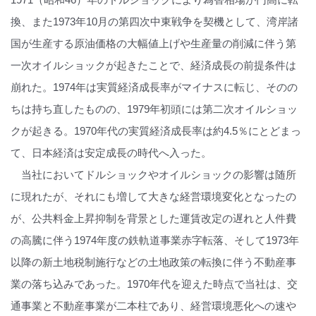
換、また1973年10月の第四次中東戦争を契機として、湾岸諸
国が生産する原油価格の大幅値上げや生産量の削減に伴う第
一次オイルショックが起きたことで、経済成長の前提条件は
崩れた。1974年は実質経済成長率がマイナスに転じ、そのの
ちは持ち直したものの、1979年初頭には第二次オイルショッ
クが起きる。1970年代の実質経済成長率は約4.5％にとどまっ
て、日本経済は安定成長の時代へ入った。
当社においてドルショックやオイルショックの影響は随所
に現れたが、それにも増して大きな経営環境変化となったの
が、公共料金上昇抑制を背景とした運賃改定の遅れと人件費
の高騰に伴う1974年度の鉄軌道事業赤字転落、そして1973年
以降の新土地税制施行などの土地政策の転換に伴う不動産事
業の落ち込みであった。1970年代を迎えた時点で当社は、交
通事業と不動産事業が二本柱であり、経営環境悪化への速や