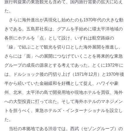
旅行斡旋業の東急観光も含めて、国内旅行需要の拡大に応え
た。
さらに海外進出が具現化し始めたのも1970年代の大きな動
きである。五島昇社長は、グアムを手始めに環太平洋地域の
各所にホテルを「点」として設け、いずれは航空路線の
「線」で結ぶことで観光を切り口とした海外展開を推進し、
さらには「面」への展開につなげていくことを将来的な東急
グループの成長の源泉とする考えであった。とくに1972年に
は、ドルショック後の円切り上げ（1971年12月）と1970年後
半から続いていた金融緩和を好機として捉え、ハワイや豪
州、北米、太平洋の島で開発用地や現地ホテルを買収、海外
への大型投資に打って出た。そして海外ホテルのマネジメン
トを担うべく、東急ホテルズ・インターナショナルを設立し
た。
当社の本拠地である渋谷では、西武（セゾングループ）の