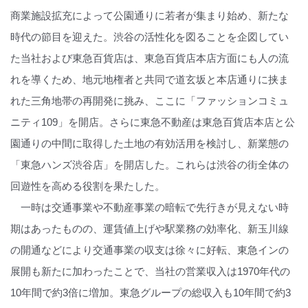
商業施設拡充によって公園通りに若者が集まり始め、新たな
時代の節目を迎えた。渋谷の活性化を図ることを企図してい
た当社および東急百貨店は、東急百貨店本店方面にも人の流
れを導くため、地元地権者と共同で道玄坂と本店通りに挟ま
れた三角地帯の再開発に挑み、ここに「ファッションコミュ
ニティ109」を開店。さらに東急不動産は東急百貨店本店と公
園通りの中間に取得した土地の有効活用を検討し、新業態の
「東急ハンズ渋谷店」を開店した。これらは渋谷の街全体の
回遊性を高める役割を果たした。
一時は交通事業や不動産事業の暗転で先行きが見えない時
期はあったものの、運賃値上げや駅業務の効率化、新玉川線
の開通などにより交通事業の収支は徐々に好転、東急インの
展開も新たに加わったことで、当社の営業収入は1970年代の
10年間で約3倍に増加。東急グループの総収入も10年間で約3