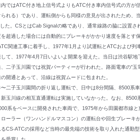
内ではATC付き地上信号式よりもATC付き車内信号式の方が
られる）であり、運転側からも同様の意見が出されたため、当社
決定した。CSとはCab Signalの略であり、通常線路の脇に
度を超過した場合には自動的にブレーキがかかり速度を落とす
からATC関連工事に着手し、1977年1月より試運転とATCおよ
して、1977年4月7日いよいよ開業を迎えた。当日は渋谷駅
、二子玉川園では祝賀パーティーが行われた。路面電車の“玉
線の開通とあって、沿線は祝賀ムードに包まれた。
〜二子玉川園間の折り返し運転で、日中は8分間隔、8500系
新玉川線の相互直通運転は実施していなかった。なお、850
000系をベースに開発された車両で、1975年から田園都市線
トローラー（ワンハンドルマスコン）の運転台や回生ブレーキ
るCS-ATCの採用など当時の最先端の技術を取り入れた通勤型
）を受賞した。