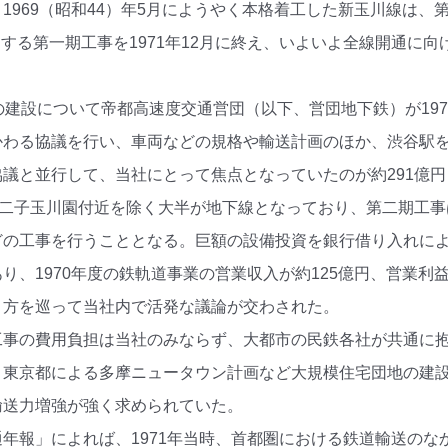
1969（昭和44）年5月にようやく本格着工した新玉川線は、
とする第一期工事を1971年12月に終え、いよいよ全線開通に
の建設について帝都高速度交通営団（以下、営団地下鉄）が19
かわる協議を行い、車両などの規格や輸送計画のほか、渋谷駅
協議と並行して、当社にとって焦点となっていたのが約291億
mは二子玉川園付近を除く大半が地下線となっており、第二期工事
どの工事を行うこととなる。巨額の設備投資を銀行借り入れに
り、1970年度の鉄軌道事業の営業収入が約125億円、営業利
り方を巡って当社内で活発な議論が交わされた。
工事の費用負担は当社のみならず、大都市の民鉄各社が共通に
、東京都による多摩ニュータウン計画など大規模住宅団地の建
輸送力増強が強く求められていた。
年報」によれば、1971年当時、首都圏における鉄道輸送のな