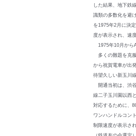
した結果、地下鉄線
識類の多数化を避け
を1975年2月に
度が表示され、速
1975年10月
多くの難題を克服
から祝賀電車が出発
待望久しい新玉川
開通当初は、渋谷
線二子玉川園以西と
対応するために、8
ワンハンドルコン
制限速度が表示され
（鉄道友の会選定