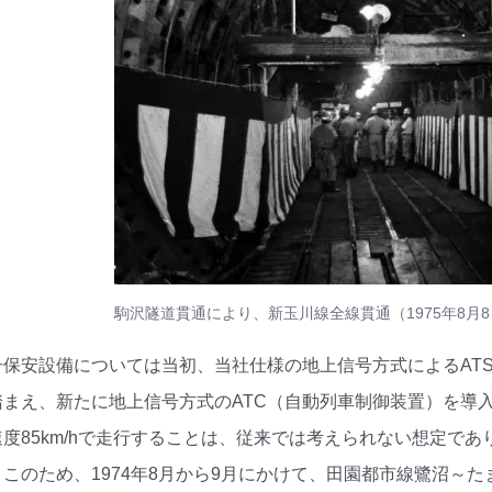
駒沢隧道貫通により、新玉川線全線貫通（1975年8月
号保安設備については当初、当社仕様の地上信号方式によるAT
まえ、新たに地上信号方式のATC（自動列車制御装置）を導
度85km/hで走行することは、従来では考えられない想定で
このため、1974年8月から9月にかけて、田園都市線鷺沼～たま