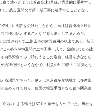
第3章で述べたように首都高速3号線と構造的に重複する
向けて、残る区間など第二期工事に着手することとなっ
71年4月に免許を受けたことから、当社は営団地下鉄と
を共同使用駅とすることなどを大綱としてまとめた。
円と試算された第二期工事の建設費用の捻出である。新玉
はこの内6.6km区間の土木工事一式と、全線にわたる建
よる自己資金のみで賄おうとした場合、経営を少なから
益が約15億円というなかで、利益の約20倍の工事費とな
抱える課題であった。例えば東京都多摩地域では多摩田
設が進められており、住民の輸送手段となる都市間高速
かで民鉄による輸送は37％の割合を占めていた。当社を