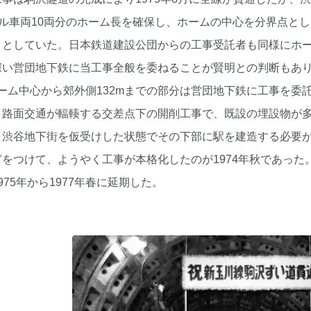
ートル車両10両分のホーム長を確保し、ホームの中心を分界点
ととしていた。日本鉄道建設公団からの工事受託者も同様にホ
深い営団地下鉄に当工事全般を委ねることが賢明との判断もあ
ホーム中心から郊外側132mまでの部分は営団地下鉄に工事を委
、路面交通が輻輳する交差点下の開削工事で、既設の埋設物が
、渋谷地下街を仮受けした状態でその下部に駅を建造する必要
をつけて、ようやく工事が本格化したのが1974年秋であっ
75年から1977年春に延期した。