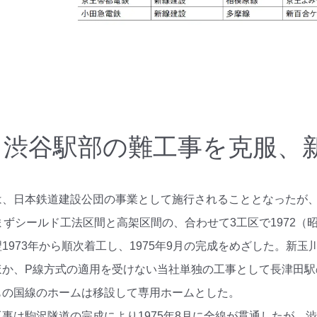
-2-2 渋谷駅部の難工事を克
は、日本鉄道建設公団の事業として施行されることとなったが
まずシールド工法区間と高架区間の、合わせて3工区で1972（
1973年から順次着工し、1975年9月の完成をめざした。新
ほか、P線方式の適用を受けない当社単独の工事として長津田駅
もの国線のホームは移設して専用ホームとした。
事は駒沢隧道の完成により1975年8月に全線が貫通したが、