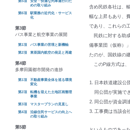
安全・快適な列車運行のた
めの取り組み
含め民鉄各社は、
駅業務の近代化・サービス
幅な上昇もあり、
化
であり、これらの
第3節
バス事業と航空事業の展開
民鉄に対する助成
バス事業の苦境と新機軸
備事業団（仮称）
東亜国内航空の発足と再建
たのが、国鉄線の
第4節
このP線方式は、
多摩田園都市開発の進捗
不動産事業全体を巡る環境
日本鉄道建設公
変化
同公団が実施で
転機を迎えた土地区画整理
事業
同公団が資金調
マスタープランの見直し
工事費は当該会
沿線住民サービスの向上へ
の取り組み
第5節
というものであっ