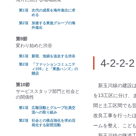
次代の成長を海外進出に求
める
加速する東急グループの海
外進出
第9節
変わり始めた渋谷
新宿、池袋を追走する渋谷
4-2
「ファッションコミュニテ
ィ109」と「東急ハンズ」の
開店
第10節
新玉川線の建設
サービススタッフ部門と社会と
を13工区に分け、
の関係性
間と土工区間でも翌
広報活動とグループ社員交
流への取り組み
改良工事を行った
社会との接点強化を求め活
発化する財団活動
ームを整え、こど
新玉川線の隧道工