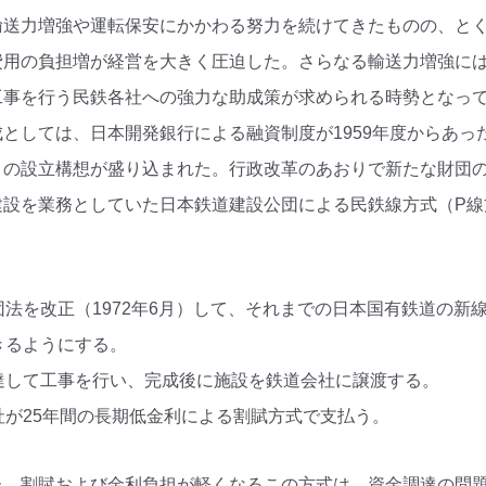
輸送力増強や運転保安にかかわる努力を続けてきたものの、と
費用の負担増が経営を大きく圧迫した。さらなる輸送力増強に
工事を行う民鉄各社への強力な助成策が求められる時勢となっ
としては、日本開発銀行による融資制度が1959年度からあっ
」の設立構想が盛り込まれた。行政改革のあおりで新たな財団
建設を業務としていた日本鉄道建設公団による民鉄線方式（P線
団法を改正（1972年6月）して、それまでの日本国有鉄道の
きるようにする。
達して工事を行い、完成後に施設を鉄道会社に譲渡する。
社が25年間の長期低金利による割賦方式で支払う。
た。割賦および金利負担が軽くなるこの方式は、資金調達の問