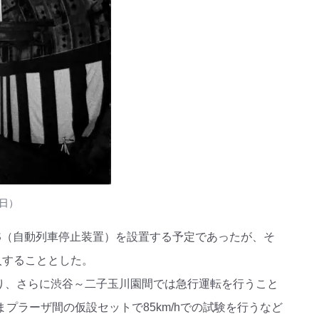
8日）
S（自動列車停止装置）を設置する予定であったが、そ
入することとした。
あり、さらに渋谷～二子玉川園間では急行運転を行うこと
プラーザ間の仮設セットで85km/hでの試験を行うなど