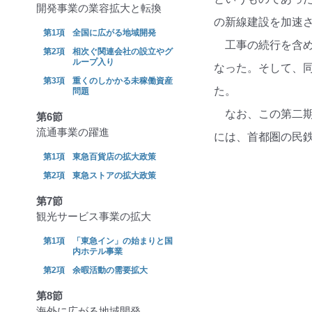
開発事業の業容拡大と転換
の新線建設を加速
全国に広がる地域開発
工事の続行を含
相次ぐ関連会社の設立やグ
ループ入り
なった。そして、同
重くのしかかる未稼働資産
た。
問題
なお、この第二期
第6節
流通事業の躍進
には、首都圏の民鉄
東急百貨店の拡大政策
東急ストアの拡大政策
第7節
観光サービス事業の拡大
「東急イン」の始まりと国
内ホテル事業
余暇活動の需要拡大
第8節
海外に広がる地域開発