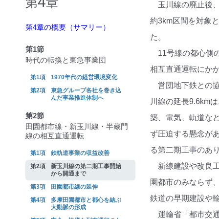
4
第
章
玉川線の廃止後、
約3km区間を対象
第4章の概要（サマリー）
た。
第1節
11号線の都心側
時代の転換と東急事業団
相互直通運転にか
1970年代の経営環境変化
営団地下鉄との
東急グループ各社を巻き込
んだ事業推進体制へ
川線の延長9.6k
第2節
築、電気、軌道な
田園都市線・新玉川線・半蔵門
ず圧迫する懸念があ
線の相互直通運転
る第二期工事のあ
鉄軌道事業の収益改善
新線建設や改良
新玉川線の第二期工事開始
から開通まで
園都市のみならず
田園都市線の延伸
鉄道の早期建設や
多摩田園都市と都心を結ぶ
大動脈の形成
運輸省「都市交通