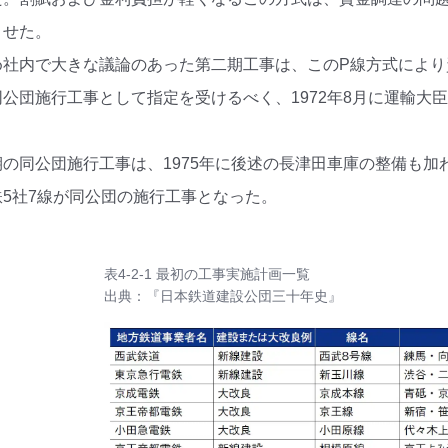
させた。
め社内で大きな議論のあった第二期工事は、このP線方式によ
公団施行工事として指定を受けるべく、1972年8月に運輸大
の同公団施行工事は、1975年に後述の長津田車庫の整備も加
5社7線が同公団の施行工事となった。
表4-2-1 最初の工事実施計画一覧
出典：『日本鉄道建設公団三十年史』