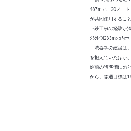
487mで、20メ
が共同使用するこ
下鉄工事の経験が
郊外側233mの内
渋谷駅の建設は
を抱えていたほか
始前の諸準備にめど
から、開通目標は19