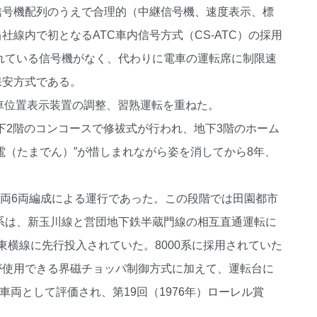
信号機配列のうえで合理的（中継信号機、速度表示、標
線内で初となるATC車内信号方式（CS-ATC）の採用
設置されている信号機がなく、代わりに電車の運転席に制限速
保安方式である。
び列車位置表示装置の調整、習熟運転を重ねた。
地下2階のコンコースで修祓式が行われ、地下3階のホーム
電（たまでん）”が惜しまれながら姿を消してから8年、
車両6両編成による運行であった。この段階では田園都市
0系は、新玉川線と営団地下鉄半蔵門線の相互直通運転に
と東横線に先行投入されていた。8000系に採用されていた
が使用できる界磁チョッパ制御方式に加えて、運転台に
車両として評価され、第19回（1976年）ローレル賞