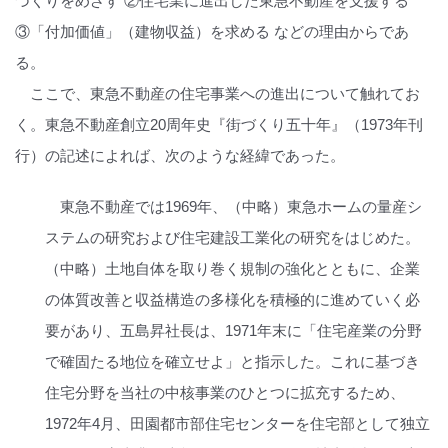
づくりをめざす ②住宅業に進出した東急不動産を支援する
③「付加価値」（建物収益）を求める などの理由からであ
る。
ここで、東急不動産の住宅事業への進出について触れてお
く。東急不動産創立20周年史『街づくり五十年』（1973年刊
行）の記述によれば、次のような経緯であった。
東急不動産では1969年、（中略）東急ホームの量産シ
ステムの研究および住宅建設工業化の研究をはじめた。
（中略）土地自体を取り巻く規制の強化とともに、企業
の体質改善と収益構造の多様化を積極的に進めていく必
要があり、五島昇社長は、1971年末に「住宅産業の分野
で確固たる地位を確立せよ」と指示した。これに基づき
住宅分野を当社の中核事業のひとつに拡充するため、
1972年4月、田園都市部住宅センターを住宅部として独立