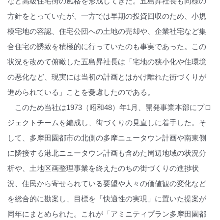
など高級住宅街の風格を形成してきた。五島昇社長も同様の
方針をとっていたが、一方では早期の投資回収のため、小規
模宅地の容認、住宅公団への土地の売却や、企業社宅など集
合住宅の誘致を積極的に行っていたのも事実であった。この
状況を改めて俯瞰した五島昇社長は「宅地の狭小化や住環境
の悪化など、現実には当初の計画とはかけ離れた街づくりが
進められている」ことを憂慮したのである。
このため当社は1973（昭和48）年1月、開発事業本部にプロ
ジェクトチームを編成し、街づくりの見直しに着手した。そ
して、多摩田園都市の北側の多摩ニュータウン計画や南東側
に隣接する港北ニュータウン計画も含めた周辺地域の状況分
析や、土地区画整理事業を終えたのちの街づくりの進捗状
況、住民から寄せられている要望や人々の価値観の変化など
を総合的に勘案し、目標を「快適性の実現」に置いた提案が
同年にまとめられた。これが「アミニティプラン多摩田園都