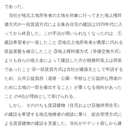
であった。
当社が地元土地所有者の土地を対象に行ってきた地上権対
価方式や一括賃貸方式による集合住宅の建設は1970年代に入
ってから終息した。この手法が用いられなくなったのは、①
建設希望者が一巡したこと ②地元土地所有者が農業に代わる
収益基盤を確立したこと ③地上権対価方式（等価交換方式）
よりも自らの借入金によって建設した方が税務対策上は得策
であったこと ④一括賃貸方式は当社が建築主として申請する
ため、公共公益負担（道路・公園・学校など公益的な用途の
ために土地の一部を拠出すること）が重くなる傾向があった
こと の4点が理由として挙げられる。
しかし、そののちも賃貸建物（住宅および店舗併用住宅）
の建設を希望する地元地権者の相談に乗り、総合管理方式に
よる賃貸建物の建設を支援した。当社がテナント探しから建