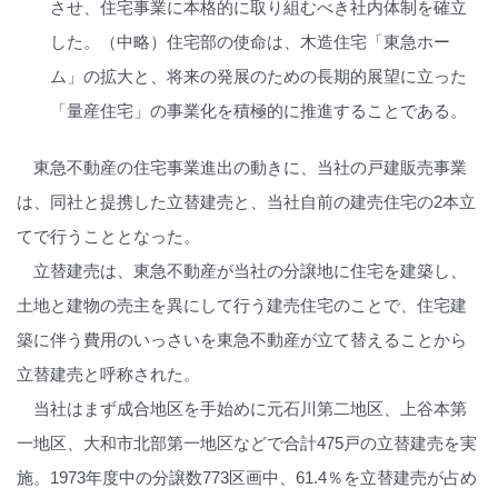
させ、住宅事業に本格的に取り組むべき社内体制を確立
した。（中略）住宅部の使命は、木造住宅「東急ホー
ム」の拡大と、将来の発展のための長期的展望に立った
「量産住宅」の事業化を積極的に推進することである。
東急不動産の住宅事業進出の動きに、当社の戸建販売事業
は、同社と提携した立替建売と、当社自前の建売住宅の2本立
てで行うこととなった。
立替建売は、東急不動産が当社の分譲地に住宅を建築し、
土地と建物の売主を異にして行う建売住宅のことで、住宅建
築に伴う費用のいっさいを東急不動産が立て替えることから
立替建売と呼称された。
当社はまず成合地区を手始めに元石川第二地区、上谷本第
一地区、大和市北部第一地区などで合計475戸の立替建売を実
施。1973年度中の分譲数773区画中、61.4％を立替建売が占め