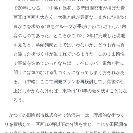
で20年になる。（中略）当初、多摩田園都市が掲げた青
写真は区画も大きく、太陽と緑が豊富な、まさに“人間の
豊かさを求める”東急グループが手がけるにふさわしい内
容のものであった。ところがこの2、3年に完成した現地
を見ると、羊頭狗肉とまではいわないが、どうも青写真
と違った街づくりが生まれているようだ。このまま惰性
で事業を進めていったならば、デベロッパー東急が世に
問うには気のひける街づくりになってしまうおそれがあ
る。（中略）ここで開発プランを再検討して、最後の仕
上げにかからなければ、東急は100年の恥を残すことにな
ろう。
かつての田園都市株式会社で渋沢栄一は、理想的な街づく
りを標榜して一区画100坪以下の分譲を禁じ、これが田園調布