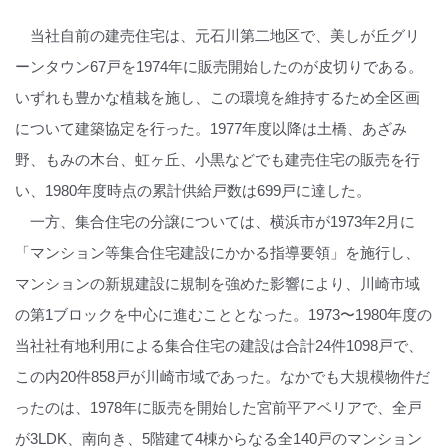
当社自前の建売住宅は、元石川第二地区で、美しが丘グリ
ーンタウン67戸を1974年に販売開始したのが皮切りである。
いずれも豊かな植栽を施し、この環境を維持するため全区画
について建築協定を行った。1977年度以降は土橋、あざみ
野、もみの木台、虹ヶ丘、小黒などでも建売住宅の販売を行
い、1980年度時点の累計供給戸数は699戸に達した。
一方、集合住宅の分譲については、横浜市が1973年2月に
「マンション等集合住宅建設にかかる指導要領」を施行し、
マンションの新規建設に規制を強めた影響により、川崎市域
の第1ブロックを中心に進むこととなった。1973〜1980年度の
当社社有地利用による集合住宅の建設は合計24件1098戸で、
この内20件858戸が川崎市域であった。なかでも大規模物件だ
ったのは、1978年に販売を開始した宮前平アベリアで、全戸
が3LDK、南向き、5階建て4棟からなる全140戸のマンション