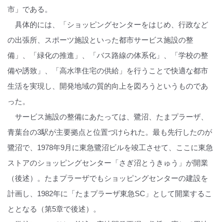
市」である。
具体的には、「ショッピングセンターをはじめ、行政など
の出張所、スポーツ施設といった都市サービス施設の整
備」、「緑化の推進」、「バス路線の体系化」、「学校の整
備や誘致」、「高水準住宅の供給」を行うことで快適な都市
生活を実現し、開発地域の質的向上を図ろうというものであ
った。
サービス施設の整備にあたっては、鷺沼、たまプラーザ、
青葉台の3駅が主要拠点と位置づけられた。最も先行したのが
鷺沼で、1978年9月に東急鷺沼ビルを竣工させて、ここに東急
ストアのショッピングセンター「さぎ沼とうきゅう」が開業
（後述）。たまプラーザでもショッピングセンターの建設を
計画し、1982年に「たまプラーザ東急SC」として開業するこ
ととなる（第5章で後述）。