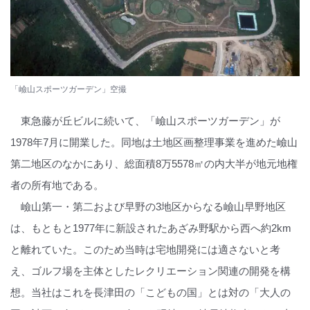
「嶮山スポーツガーデン」空撮
東急藤が丘ビルに続いて、「嶮山スポーツガーデン」が
1978年7月に開業した。同地は土地区画整理事業を進めた嶮山
第二地区のなかにあり、総面積8万5578㎡の内大半が地元地権
者の所有地である。
嶮山第一・第二および早野の3地区からなる嶮山早野地区
は、もともと1977年に新設されたあざみ野駅から西へ約2km
と離れていた。このため当時は宅地開発には適さないと考
え、ゴルフ場を主体としたレクリエーション関連の開発を構
想。当社はこれを長津田の「こどもの国」とは対の「大人の