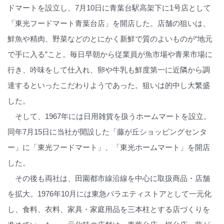
ドマートを設立し、7月10日に青葉台駅高架下に1号店として
「東光フードマート青葉台店」を開店した。店舗の狙いは、
鮮魚や精肉、野菜などのとにかく新鮮で質のよいものが“地元
で手に入る”こと。毎日早朝から従業員が魚市場や青果市場に
行き、吟味をして仕入れ、卵や牛乳も鮮度第一に近隣から調
達するといったこだわりようであった。狙いは的中し大繁盛
した。
そして、1967年には日用雑貨を扱うホームマートを設立。
同年7月15日に当社が開設した「藤が丘ショッピングセンタ
ー」に「東光フードマート」、「東光ホームマート」を開店
した。
その後も両社は、田園都市線沿線を中心に取扱商品・店舗
を拡大。1976年10月には東急バラエティストアとして一元化
し、食料、衣料、家具・家庭用品を三本柱とする店づくりを