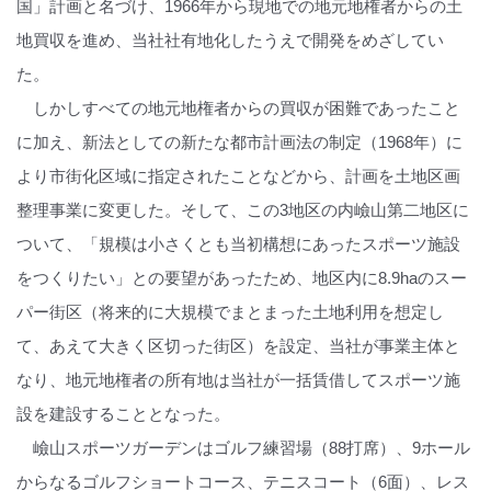
国」計画と名づけ、1966年から現地での地元地権者からの土
地買収を進め、当社社有地化したうえで開発をめざしてい
た。
しかしすべての地元地権者からの買収が困難であったこと
に加え、新法としての新たな都市計画法の制定（1968年）に
より市街化区域に指定されたことなどから、計画を土地区画
整理事業に変更した。そして、この3地区の内嶮山第二地区に
ついて、「規模は小さくとも当初構想にあったスポーツ施設
をつくりたい」との要望があったため、地区内に8.9haのスー
パー街区（将来的に大規模でまとまった土地利用を想定し
て、あえて大きく区切った街区）を設定、当社が事業主体と
なり、地元地権者の所有地は当社が一括賃借してスポーツ施
設を建設することとなった。
嶮山スポーツガーデンはゴルフ練習場（88打席）、9ホール
からなるゴルフショートコース、テニスコート（6面）、レス