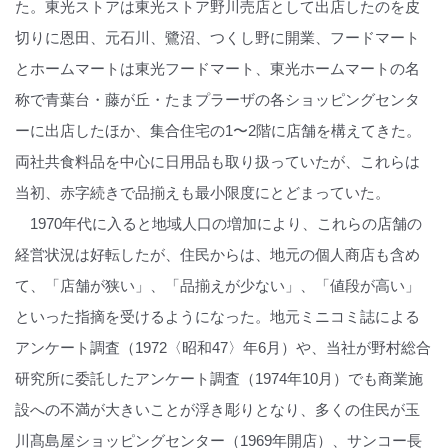
た。東光ストアは東光ストア野川売店として出店したのを皮
切りに恩田、元石川、鷺沼、つくし野に開業、フードマート
とホームマートは東光フードマート、東光ホームマートの名
称で青葉台・藤が丘・たまプラーザの各ショッピングセンタ
ーに出店したほか、集合住宅の1〜2階に店舗を構えてきた。
両社共食料品を中心に日用品も取り扱っていたが、これらは
当初、赤字続きで品揃えも最小限度にとどまっていた。
1970年代に入ると地域人口の増加により、これらの店舗の
経営状況は好転したが、住民からは、地元の個人商店も含め
て、「店舗が狭い」、「品揃えが少ない」、「値段が高い」
といった指摘を受けるようになった。地元ミニコミ誌による
アンケート調査（1972〈昭和47〉年6月）や、当社が野村総合
研究所に委託したアンケート調査（1974年10月）でも商業施
設への不満が大きいことが浮き彫りとなり、多くの住民が玉
川髙島屋ショッピングセンター（1969年開店）、サンコー長