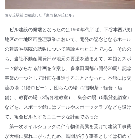
藤が丘駅前に完成した「東急藤が丘ビル」
ビル建設の発端となったのは1960年代半ば、下谷本西八朔
地区の土地区画整理事業において、開発の記念となるホール
の建設や病院の誘致について議論されたことである。そのの
ち、当社不動産開発部が地元の要望を踏まえて、本館とスポ
ーツ館からなる計画を立案し、多摩田園都市開発20周年記念
事業の一つとして計画を推進することとなった。本館には交
流の場（1階ロビー）、団らんの場（2階喫茶・軽食・店
舗）、教育の場（3階各種教室）、集会の場（5階貸会議室）
などを、スポーツ館にはプールやスポーツクラブなどを設け
て、複合ビルとするユニークな計画であった。
第一次オイルショックに伴う物価高騰を受けて建築工事費
が大幅に膨れ上がったため、民間が行う事業としては初めて