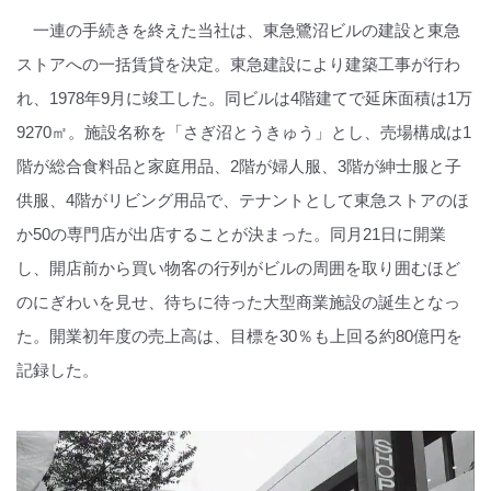
一連の手続きを終えた当社は、東急鷺沼ビルの建設と東急
ストアへの一括賃貸を決定。東急建設により建築工事が行わ
れ、1978年9月に竣工した。同ビルは4階建てで延床面積は1万
9270㎡。施設名称を「さぎ沼とうきゅう」とし、売場構成は1
階が総合食料品と家庭用品、2階が婦人服、3階が紳士服と子
供服、4階がリビング用品で、テナントとして東急ストアのほ
か50の専門店が出店することが決まった。同月21日に開業
し、開店前から買い物客の行列がビルの周囲を取り囲むほど
のにぎわいを見せ、待ちに待った大型商業施設の誕生となっ
た。開業初年度の売上高は、目標を30％も上回る約80億円を
記録した。