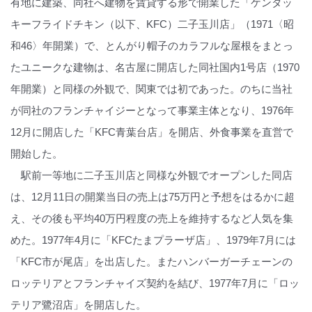
有地に建築、同社へ建物を賃貸する形で開業した「ケンタッ
キーフライドチキン（以下、KFC）二子玉川店」（1971〈昭
和46〉年開業）で、とんがり帽子のカラフルな屋根をまとっ
たユニークな建物は、名古屋に開店した同社国内1号店（1970
年開業）と同様の外観で、関東では初であった。のちに当社
が同社のフランチャイジーとなって事業主体となり、1976年
12月に開店した「KFC青葉台店」を開店、外食事業を直営で
開始した。
駅前一等地に二子玉川店と同様な外観でオープンした同店
は、12月11日の開業当日の売上は75万円と予想をはるかに超
え、その後も平均40万円程度の売上を維持するなど人気を集
めた。1977年4月に「KFCたまプラーザ店」、1979年7月には
「KFC市が尾店」を出店した。またハンバーガーチェーンの
ロッテリアとフランチャイズ契約を結び、1977年7月に「ロッ
テリア鷺沼店」を開店した。