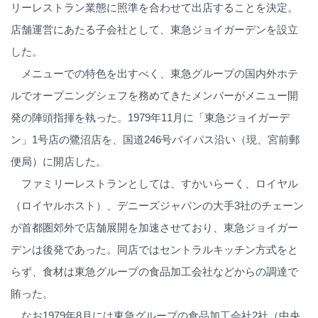
リーレストラン業態に照準を合わせて出店することを決定。
店舗運営にあたる子会社として、東急ジョイガーデンを設立
した。
メニューでの特色を出すべく、東急グループの国内外ホテ
ルでオープニングシェフを務めてきたメンバーがメニュー開
発の陣頭指揮を執った。1979年11月に「東急ジョイガーデ
ン」1号店の鷺沼店を、国道246号バイパス沿い（現、宮前郵
便局）に開店した。
ファミリーレストランとしては、すかいらーく、ロイヤル
（ロイヤルホスト）、デニーズジャパンの大手3社のチェーン
が首都圏郊外で店舗展開を加速させており、東急ジョイガー
デンは後発であった。同店ではセントラルキッチン方式をと
らず、食材は東急グループの食品加工会社などからの調達で
賄った。
なお1979年8月には東急グループの食品加工会社2社（中央