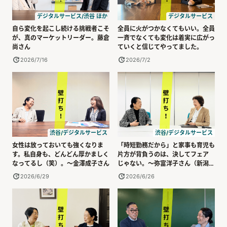
デジタルサービス/渋谷 ほか
デジタルサービス
自ら変化を起こし続ける挑戦者こそ
全員に火がつかなくてもいい。全員
が、真のマーケットリーダー。藤倉
一斉でなくても変化は着実に広がっ
尚さん
ていくと信じてやってました。
2026/7/16
2026/7/2
渋谷/デジタルサービス
渋谷/デジタルサービス
女性は放っておいても強くなりま
「時短勤務だから」と家事も育児も
す。私自身も、どんどん厚かましく
片方が背負うのは、決してフェア
なってるし（笑）。～金澤成子さん
じゃない。～弥富洋子さん（新潟大
学）
2026/6/29
2026/6/26