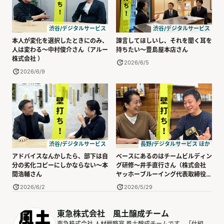
渋谷/デジタルサービス
渋谷/デジタルサービス
本人が変化を選択したときにのみ、
諫言してほしいし、それを聞く耳を
人は変わる～中村俊介さん（アルー
持ちたい～豊島屋本店さん
株式会社 ）
2026/6/5
2026/6/9
渋谷/デジタルサービス
長野/デジタルサービス ほか
アドバイスなんかしたら、部下は自
ベースにあるのはチームビルディン
分の劣化コピーにしかならない～本
グ研修～井手直行さん（株式会社
間浩輔さん
ヤッホーブルーイング代表取締役社
長 ）
2026/6/2
2026/5/29
東急株式会社 風土醸成チーム
東急株式会社 人材戦略室 風土醸成チームです。「仕組