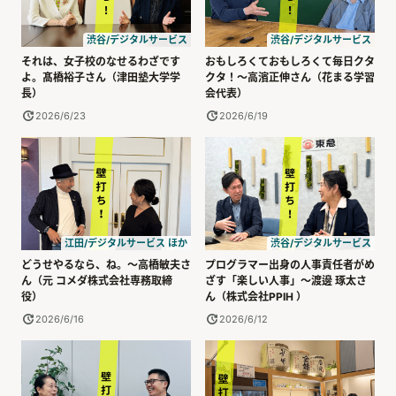
渋谷/デジタルサービス
渋谷/デジタルサービス
それは、女子校のなせるわざです
おもしろくておもしろくて毎日クタ
よ。髙橋裕子さん（津田塾大学学
クタ！～高濱正伸さん（花まる学習
長）
会代表）
2026/6/23
2026/6/19
江田/デジタルサービス ほか
渋谷/デジタルサービス
どうせやるなら、ね。～高橋敏夫さ
プログラマー出身の人事責任者がめ
ん（元 コメダ株式会社専務取締
ざす「楽しい人事」～渡邊 琢太さ
役）
ん（株式会社PPIH ）
2026/6/16
2026/6/12