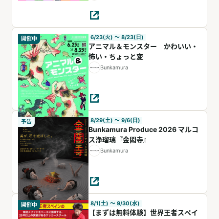
6/23(火) 〜 8/23(日)
開催中
アニマル＆モンスター かわいい・
怖い・ちょっと変
Bunkamura
8/29(土) 〜 9/6(日)
予告
Bunkamura Produce 2026 マルコ
ス浄瑠璃『金閣寺』
Bunkamura
8/1(土) 〜 9/30(水)
開催中
【まずは無料体験】世界王者スペイ