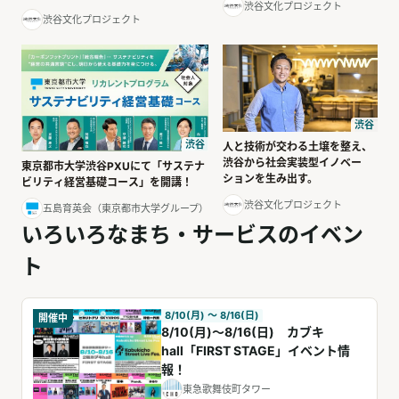
渋谷文化プロジェクト
渋谷文化プロジェクト
渋谷
渋谷
人と技術が交わる土壌を整え、
渋谷から社会実装型イノベー
東京都市大学渋谷PXUにて「サステナ
ションを生み出す。
ビリティ経営基礎コース」を開講！
渋谷文化プロジェクト
五島育英会（東京都市大学グループ）
いろいろなまち・サービスのイベン
ト
8/10(月) 〜 8/16(日)
開催中
8/10(月)～8/16(日) カブキ
hall「FIRST STAGE」イベント情
報！
東急歌舞伎町タワー