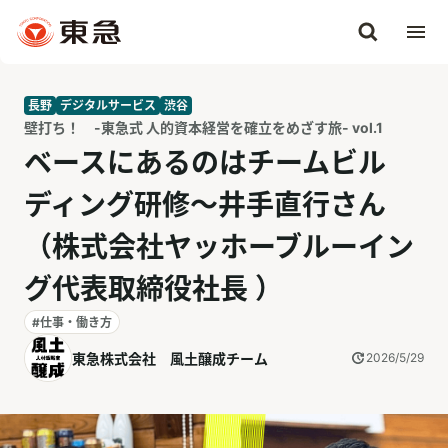
長野
デジタルサービス
渋谷
壁打ち！ -東急式 人的資本経営を確立をめざす旅- vol.1
ベースにあるのはチームビル
ディング研修～井手直行さん
（株式会社ヤッホーブルーイン
グ代表取締役社長 ）
#仕事・働き方
東急株式会社 風土醸成チーム
2026/5/29