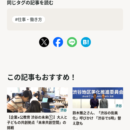
同じタグの記事を読む
#仕事・働き方
この記事もおすすめ！
渋谷
渋谷
鈴木雅之さん、「渋谷の街美
【企業×公教育 渋谷の未来①】大人と
化」呼びかけ 「渋谷で5時」替
子どもの共創拠点「未来共創空間」の
え歌も
挑戦