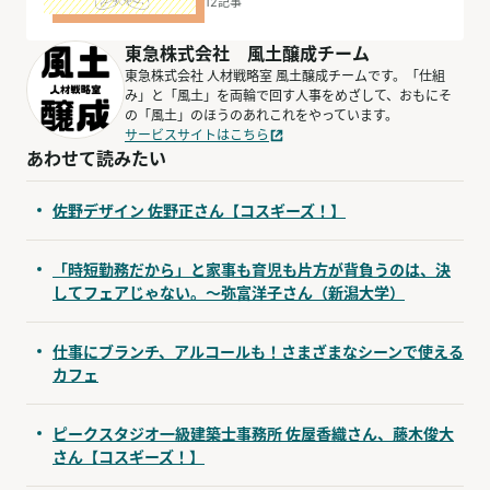
12
記事
東急株式会社 風土醸成チーム
東急株式会社 人材戦略室 風土醸成チームです。「仕組
み」と「風土」を両輪で回す人事をめざして、おもにそ
の「風土」のほうのあれこれをやっています。
サービスサイトはこちら
あわせて読みたい
佐野デザイン 佐野正さん【コスギーズ！】
「時短勤務だから」と家事も育児も片方が背負うのは、決
してフェアじゃない。～弥富洋子さん（新潟大学）
仕事にブランチ、アルコールも！さまざまなシーンで使える
カフェ
ピークスタジオ一級建築士事務所 佐屋香織さん、藤木俊大
さん【コスギーズ！】