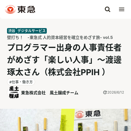
渋谷
デジタルサービス
壁打ち！ -東急式 人的資本経営を確立をめざす旅- vol.5
プログラマー出身の人事責任者
がめざす「楽しい人事」～渡邊
琢太さん（株式会社PPIH ）
#仕事・働き方
東急株式会社 風土醸成チーム
2026/6/12