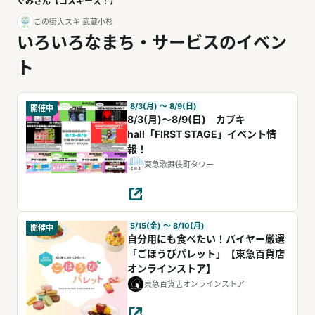
ぐみさん【コスギーズ！】
この街大スキ 武蔵小杉
いろいろなまち・サービスのイベン
ト
8/3(月) 〜 8/9(日)
開催中
8/3(月)～8/9(日) カブキ
hall「FIRST STAGE」イベント情
報！
東急歌舞伎町タワー
5/15(金) 〜 8/10(月)
開催中
自分用にも食べたい！バイヤー厳選
「ごほうびパレット」【東急百貨店
オンラインストア】
東急百貨店オンラインストア