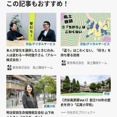
この記事もおすすめ！
渋谷/デジタルサービス
渋谷/デジタルサービス
本人が変化を選択したときにのみ、
「違う」はこわくない。「好き」を
人は変わる～中村俊介さん（アルー
持ち寄る効用
株式会社 ）
東急株式会社 風土醸成チーム
東急株式会社 風土醸成チーム
渋谷
【渋谷風景録Vol.1】創立110年の歴
史を持つ「広尾小学校」
武蔵小杉
渋谷文化プロジェクト
明治安田生命保険相互会社 山下め