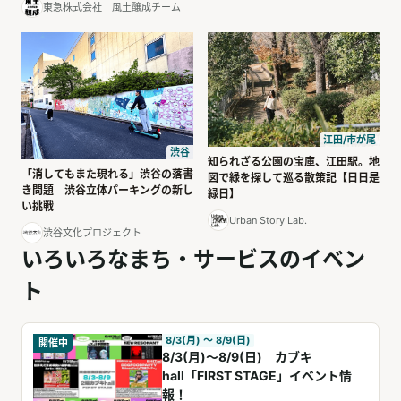
東急株式会社 風土醸成チーム
江田/市が尾
渋谷
知られざる公園の宝庫、江田駅。地
「消してもまた現れる」渋谷の落書
図で緑を探して巡る散策記【日日是
き問題 渋谷立体パーキングの新し
緑日】
い挑戦
Urban Story Lab.
渋谷文化プロジェクト
いろいろなまち・サービスのイベン
ト
8/3(月) 〜 8/9(日)
開催中
8/3(月)～8/9(日) カブキ
hall「FIRST STAGE」イベント情
報！