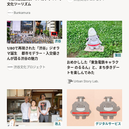
文化ツーリズム
Bunkamura
渋谷
1/80で再現された「渋谷」ジオラ
マ誕生 都市モデラー・入交優さ
蒲田
んが語る渋谷の魅力
おめかしした「東急電鉄キャラク
渋谷文化プロジェクト
ター のるるん」と、まち歩きデー
トを楽しんでみた
Urban Story Lab.
池上
デジタルサービス