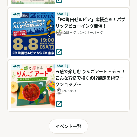
8/8(土)
予告
「FC町田ゼルビア」応援企画！パブ
リックビューイング開催！
南町田グランベリーパーク
8/8(土)
予告
五感で楽しむ りんごアート ～えっ！
こんな方法で描くの!?臨床美術ワー
クショップ～
PARKCOFFEE
イベント一覧