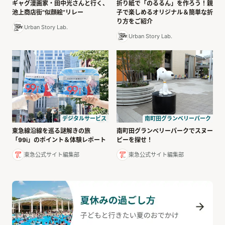
ギャグ漫画家・田中光さんと行く、
折り紙で「のるるん」を作ろう！親
池上商店街“似顔絵”リレー
子で楽しめるオリジナル＆簡単な折
り方をご紹介
Urban Story Lab.
Urban Story Lab.
デジタルサービス
南町田グランベリーパーク
東急線沿線を巡る謎解きの旅
南町田グランベリーパークでスヌー
「99i」のポイント＆体験レポート
ピーを探せ！
東急公式サイト編集部
東急公式サイト編集部