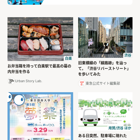
渋谷
白楽
旧東横線の「線路跡」を辿っ
お弁当箱を持って白楽駅で最高の幕の
て。「渋谷リバーストリート」
内弁当を作る
を歩いてみた
Urban Story Lab.
東急公式サイト編集部
用賀/渋谷 ほか
ある日突然、駐車場に現れた