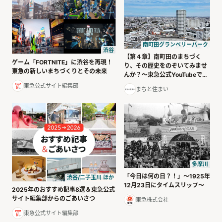
南町田グランベリーパーク
渋谷
【第４章】南町田のまちづく
ゲーム「FORTNITE」に渋谷を再現！
り、その歴史をのぞいてみませ
東急の新しいまちづくりとその未来
んか？～東急公式YouTubeで公
開中～
東急公式サイト編集部
まちと住まい
多摩川
「今日は何の日？！」～1925年
渋谷/二子玉川 ほか
12月23日にタイムスリップ～
2025年のおすすめ記事8選＆東急公式
サイト編集部からのごあいさつ
東急株式会社
東急公式サイト編集部