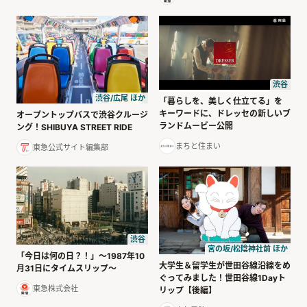
渋谷
渋谷/広尾 ほか
「暮らしを、美しく仕立てる」を
キーワードに、ドレッセの新しいブ
オープントップバスで渋谷クルージ
ランドムービー公開
ング！SHIBUYA STREET RIDE
まちと住まい
東急公式サイト編集部
渋谷
宮の坂/松陰神社前 ほか
「今日は何の日？！」～1987年10
大学生＆留学生が世田谷線沿線をめ
月31日にタイムスリップ～
ぐってみました！世田谷線1Dayト
東急株式会社
リップ【後編】