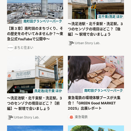
北千束/洗足 ほか
南町田グランベリーパーク
〜洗足池駅・北千束駅・洗足駅。3
【第３章】南町田のまちづくり、そ
つのセンゾクの境目はどこ？【後
の歴史をのぞいてみませんか？～東
編】〜 駅境で会いましょう
急公式YouTubeで公開中～
Urban Story Lab.
まちと住まい
南町田グランベリーパーク
洗足池/北千束 ほか
東急電鉄の環境体験ブースが大集
〜洗足池駅・北千束駅・洗足駅。3
合！「GREEN Good MARKET
つのセンゾクの境目はどこ？【前
2025」出展レポート
編】〜 駅境で会いましょう
東急電鉄
Urban Story Lab.