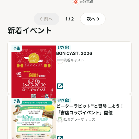
東急電鉄
前へ
1 / 2
次へ
新着イベント
8/7(金)
予告
BON CAST. 2026
渋谷キャスト
8/7(金)
予告
ピーターラビット™と冒険しよう！
「書店コラボイベント」開催
たまプラーザ テラス