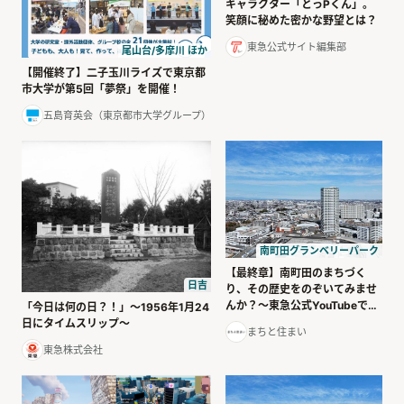
キャラクター「とっPくん」。
笑顔に秘めた密かな野望とは？
東急公式サイト編集部
尾山台/多摩川 ほか
【開催終了】二子玉川ライズで東京都
市大学が第5回「夢祭」を開催！
五島育英会（東京都市大学グループ）
南町田グランベリーパーク
【最終章】南町田のまちづく
日吉
り、その歴史をのぞいてみませ
んか？～東急公式YouTubeで公
「今日は何の日？！」～1956年1月24
開中～
日にタイムスリップ～
まちと住まい
東急株式会社