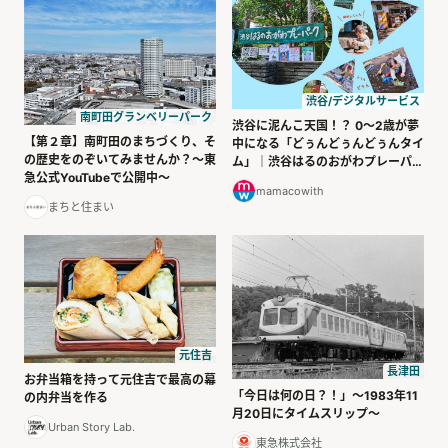
渋谷/デジタルサービス
南町田グランベリーパーク
渋谷に泥んこ天国！？ 0〜2歳が夢
【第２章】南町田のまちづくり、そ
中になる「どぅんどぅんどぅんタイ
の歴史をのぞいてみませんか？～東
ム」｜渋谷はるのおがわプレーパー
急公式YouTubeで公開中～
ク
mamacowith
まちと住まい
元住吉
長津田
お弁当箱を持って元住吉で最高の幕
「今日は何の日？！」～1983年11
の内弁当を作る
月20日にタイムスリップ～
Urban Story Lab.
東急株式会社