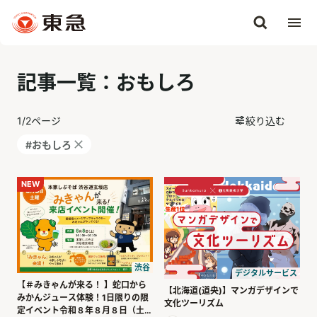
記事一覧：おもしろ
1
/
2
ページ
絞り込む
#おもしろ
NEW
渋谷
デジタルサービス
【＃みきゃんが来る！ 】蛇口から
【北海道(道央)】マンガデザインで
みかんジュース体験！1日限りの限
文化ツーリズム
定イベント令和８年８月８日（土）