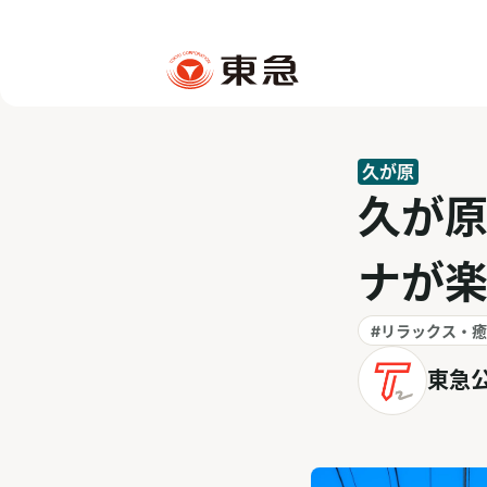
久が原
久が原
ナが
#リラックス・
東急