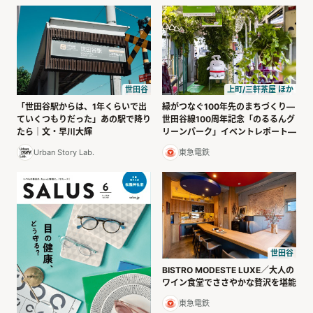
世田谷
上町/三軒茶屋 ほか
「世田谷駅からは、1年くらいで出
緑がつなぐ100年先のまちづくり—
ていくつもりだった」あの駅で降り
世田谷線100周年記念「のるるんグ
たら｜文・早川大輝
リーンパーク」イベントレポート—
Urban Story Lab.
東急電鉄
世田谷
BISTRO MODESTE LUXE／大人の
ワイン食堂でささやかな贅沢を堪能
東急電鉄