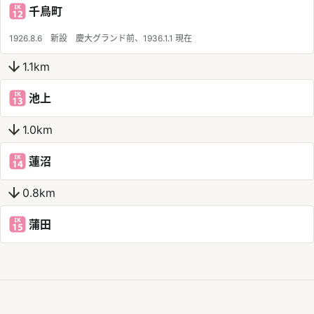
千鳥町
1926.8.6 新設 慶大グランド前、1936.1.1 現在
1.1km
池上
1.0km
蓮沼
0.8km
蒲田