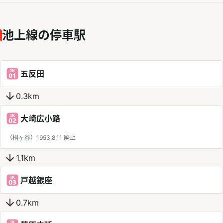
池上線の停車駅
五反田
0.3km
大崎広小路
（桐ヶ谷）1953.8.11 廃止
1.1km
戸越銀座
0.7km