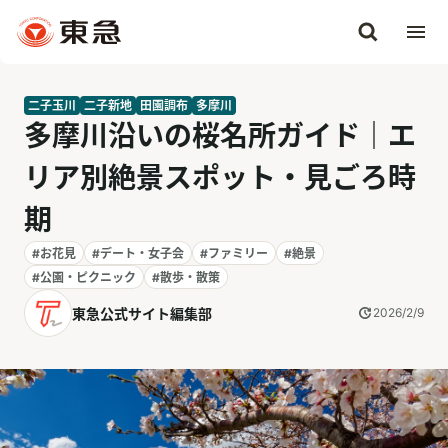
二子玉川
二子新地
田園調布
多摩川
多摩川沿いの桜名所ガイド｜エ
リア別絶景スポット・見ごろ時
期
#お花見
#デート・女子会
#ファミリー
#絶景
#公園・ピクニック
#散歩・散策
東急公式サイト編集部
2026/2/9