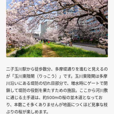
二子玉川駅から徒歩数分、多摩堤通りを進むと見えるの
が「玉川東陸閘（りっこう）」です。玉川東陸閘は多摩
川沿いにある堤防の切れ目部分で、増水時にゲートで閉
鎖して堤防の役割を果たすための施設。ここから河川敷
に通じる土手道は、約500mの桜の並木道となってお
り、本数こそ多くありませんが地面につくほど見事な枝
ぶりの桜が楽しめます。