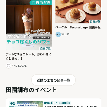
自由が丘
ベーグル／Tecona bagel 自由が丘
SALUS
自由が丘
アートなチョコレート。かわいさに
心ときめく！
FIND LOCAL
近隣のまちの記事一覧
田園調布のイベント
8/16(日) 〜 8/30(日)
予告