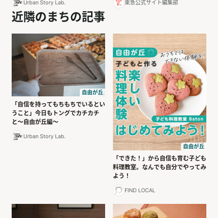
東急公式サイト編集部
Urban Story Lab.
近隣のまちの記事
自由が丘
「自信を持ってもちもちでいるとい
うこと」今日もトングでカチカチ
と〜自由が丘編〜
Urban Story Lab.
自由が丘
「できた！」から自信も育む子ども
料理教室。なんでも自分でやってみ
よう！
FIND LOCAL