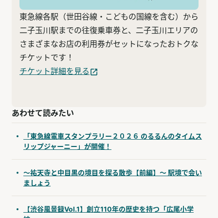
東急線各駅（世田谷線・こどもの国線を含む）から
二子玉川駅までの往復乗車券と、二子玉川エリアの
さまざまなお店の利用券がセットになったおトクな
チケットです！
チケット詳細を見る
あわせて読みたい
「東急線電車スタンプラリー２０２６ のるるんのタイムス
リップジャーニー」が開催！
〜祐天寺と中目黒の境目を探る散歩【前編】〜 駅境で会い
ましょう
【渋谷風景録Vol.1】創立110年の歴史を持つ「広尾小学