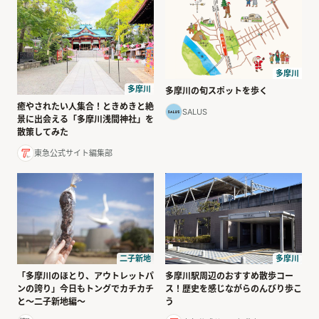
多摩川
多摩川
多摩川の旬スポットを歩く
癒やされたい人集合！ときめきと絶
SALUS
景に出会える「多摩川浅間神社」を
散策してみた
東急公式サイト編集部
多摩川
二子新地
多摩川駅周辺のおすすめ散歩コー
「多摩川のほとり、アウトレットパ
ス！歴史を感じながらのんびり歩こ
ンの誇り」今日もトングでカチカチ
う
と〜二子新地編〜