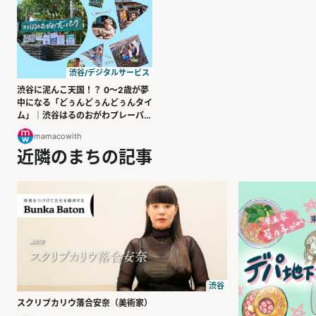
渋谷/デジタルサービス
渋谷に泥んこ天国！？ 0〜2歳が夢
中になる「どぅんどぅんどぅんタイ
ム」｜渋谷はるのおがわプレーパー
ク
mamacowith
近隣のまちの記事
渋谷
スクリプカリウ落合安奈（美術家）