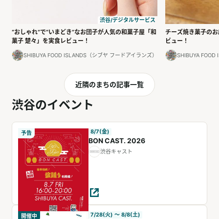
渋谷/デジタルサービス
“おしゃれ”で“いまどき”なお団子が人気の和菓子屋「和
チーズ焼き菓子のお
菓子 楚々」を実食レビュー！
ビュー！
SHIBUYA FOOD ISLANDS（シブヤ フードアイランズ）
SHIBUYA FO
近隣のまちの記事一覧
渋谷のイベント
8/7(金)
予告
BON CAST. 2026
渋谷キャスト
7/28(火) 〜 8/8(土)
開催中