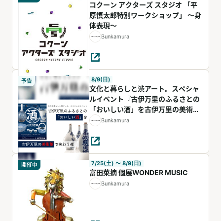
コクーン アクターズ スタジオ 「平
原慎太郎特別ワークショップ」 ～身
体表現～
Bunkamura
8/9(日)
予告
文化と暮らしと渋アート。スペシャ
ルイベント『古伊万里のふるさとの
「おいしい酒」を古伊万里の美術館
で味わう夜』
Bunkamura
7/25(土) 〜 8/9(日)
開催中
富田菜摘 個展WONDER MUSIC
Bunkamura