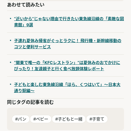
あわせて読みたい
“近いから”じゃない理由で行きたい東急線沿線の「素敵な図
書館」9選
子連れ夏休み帰省がぐっとラクに！ 飛行機・新幹線移動の
コツと便利サービス
“関東で唯一の「KFCレストラン」”は夏休みのおでかけに
ぴったり！友達親子と行く食べ放題体験レポート
子どもと楽しむ東急線沿線「ほら、くつはいて」〜日本大
通り駅編〜
同じタグの記事を読む
#パン
#ベビー
#子どもと一緒
#子育て