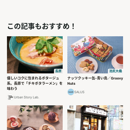
この記事もおすすめ！
長原
池尻大橋
優しいコクに包まれるポタージュ
ナッツクッキー缶-青い鳥／Groovy
系。長原で「チキポタラーメン」を
Nuts
味わう
SALUS
Urban Story Lab.