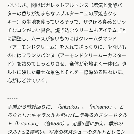
おいしさ。聞けばガレットブルトンヌ（塩気と発酵バ
ターの香りがたまらないブルターニュの厚焼きクッ
キー）の生地を使っているそうで、ザクほろ食感とリッ
チなコクがいい具合。焼き込むクリームもアイテムごと
に調整し、ムースが多いものにはクレームダマンド
（アーモンドクリーム）を入れてざっくりに、少ないも
のにはフランジパンヌ（アーモンドクリーム＋カスター
ド）を詰めてしっとりさせ、全体が心地よく一体化。タ
ルトに映した幸せな景色とそれを一際深める味わいに、
心がほどけていく。
-----
手前から時計回りに、「shizuku」、「minamo」、と
ろりとしたキャラメルも包むバニラ香るカスタードタル
ト「hidamari」（各¥580）。定番3種に加え、季節の
タルトが2種揃い、写真の抹茶シューのタルトとレモン