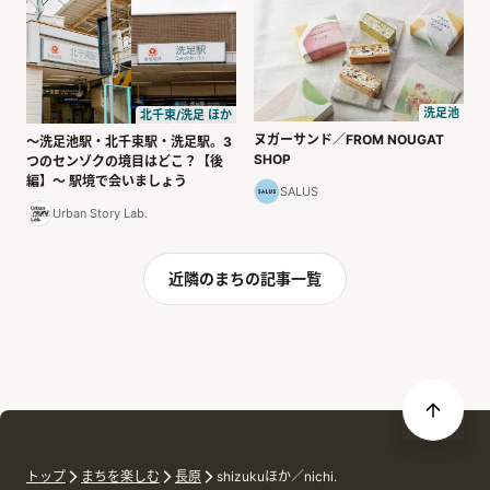
洗足池
北千束/洗足 ほか
ヌガーサンド／FROM NOUGAT
〜洗足池駅・北千束駅・洗足駅。3
SHOP
つのセンゾクの境目はどこ？【後
編】〜 駅境で会いましょう
SALUS
Urban Story Lab.
近隣のまちの記事一覧
トップ
まちを楽しむ
長原
shizukuほか／nichi.