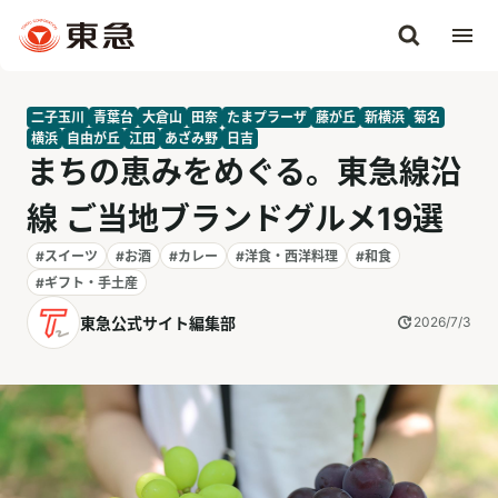
二子玉川
青葉台
大倉山
田奈
たまプラーザ
藤が丘
新横浜
菊名
横浜
自由が丘
江田
あざみ野
日吉
まちの恵みをめぐる。東急線沿
線 ご当地ブランドグルメ19選
#スイーツ
#お酒
#カレー
#洋食・西洋料理
#和食
#ギフト・手土産
東急公式サイト編集部
2026/7/3