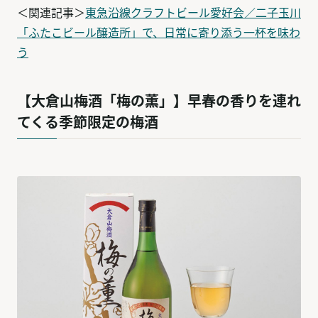
＜関連記事＞
東急沿線クラフトビール愛好会／二子玉川
「ふたこビール醸造所」で、日常に寄り添う一杯を味わ
う​​​
【大倉山梅酒「梅の薫」】早春の香りを連れ
てくる季節限定の梅酒