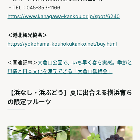
・TEL：045-353-1166
https://www.kanagawa-kankou.or.jp/spot/6240
＜港北観光協会＞
https://yokohama-kouhokukanko.net/buy.html
​​​＜関連記事＞​
大倉山公園で、いち早く春を実感。季節と
風情と日本文化を満喫できる「大倉山観梅会」
​
【浜なし・浜ぶどう】夏に出合える横浜育ち
の限定フルーツ