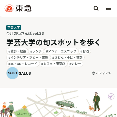
学芸大学
今月の街さんぽ vol.23
学芸大学の旬スポットを歩く
#散歩・散策
#ランチ
#アジア・エスニック
#お酒
#インテリア・ホビー・雑貨
#うどん・そば・麺類
#本・CD・レコード
#カフェ・喫茶店
#カレー
SALUS
2025/12/4