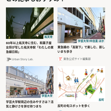
祐天寺
学芸大学/中目黒 ほか
60年以上祐天寺に住む、和菓子屋
東急線の「高架下」で楽しむ、新し
女将が写した祐天寺駅「わたしの東
いまち歩き
急線日和」
東急公式サイト編集部
Urban Story Lab.
学芸大学
反町
学芸大学駅周辺の住みやすさは？活
反町の旬スポットを歩く
気と静けさを併せ持つまち