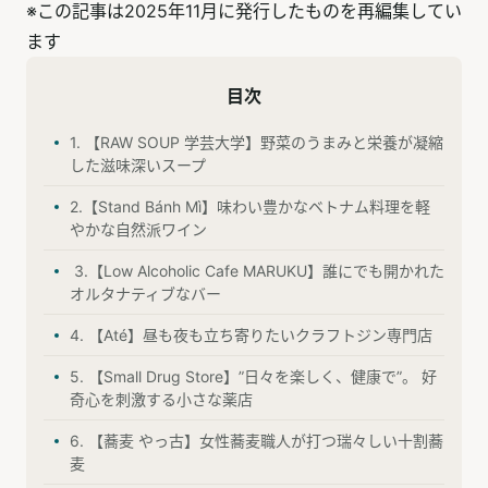
※この記事は2025年11月に発行したものを再編集してい
ます
目次
1. 【RAW SOUP 学芸大学】野菜のうまみと栄養が凝縮
した滋味深いスープ
2.【Stand Bánh Mì】味わい豊かなベトナム料理を軽
やかな自然派ワイン
3.【Low Alcoholic Cafe MARUKU】誰にでも開かれた
オルタナティブなバー
4. 【Até】昼も夜も立ち寄りたいクラフトジン専門店
5. 【Small Drug Store】”日々を楽しく、健康で”。 好
奇心を刺激する小さな薬店
6. 【蕎麦 やっ古】女性蕎麦職人が打つ瑞々しい十割蕎
麦