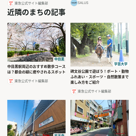
SALUS
東急公式サイト編集部
近隣のまちの記事
中目黒
学芸大学
中目黒駅周辺のおすすめ散歩コース
碑文谷公園で遊ぼう！ボート・動物
は？都会の緑に癒やされるスポット
ふれあい・スポーツ・自然散策まで
東急公式サイト編集部
楽しみ方をご紹介
東急公式サイト編集部
祐天寺