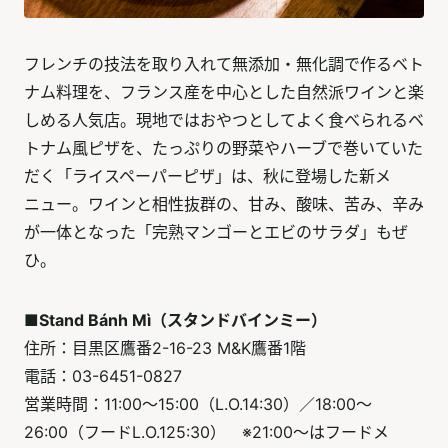
フレンチの技法を取り入れて無添加・無化調で作るベト
ナム料理を、フランス産を中心とした自然派ワインと楽
しめる人気店。現地ではおやつとしてよく食べられるベ
トナム風ピザを、たっぷりの野菜やハーブで巻いていた
だく「ライスペーパーピザ」は、秋に登場した新メ
ニュー。ワインと相性抜群の、甘み、酸味、苦み、辛み
が一体となった「完熟マンゴーとエビのサラダ」もぜ
ひ。
■Stand Bánh Mì（スタンドバインミー）
住所：目黒区鷹番2-16-23 M&K鷹番1階
電話：03-6451-0827
営業時間：11:00～15:00（L.O.14:30）／18:00～
26:00（フードL.O.125:30） ※21:00～はフードメ