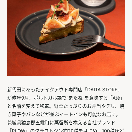
新代田にあったテイクアウト専門店「DAITA STORE」
が昨年9月、ポルトガル語で“またね”を意味する「Até」
と名前を変えて移転。野菜たっぷりのお弁当やデリ、焼
き菓子やパンなどが並ぶイートインも可能なお店に。
茨城県猿島郡五霞町に蒸留所を構える自社ブランド
「PLOW」のクラフトジン約20種をはじめ、100種ほど