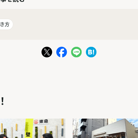
働き方
！