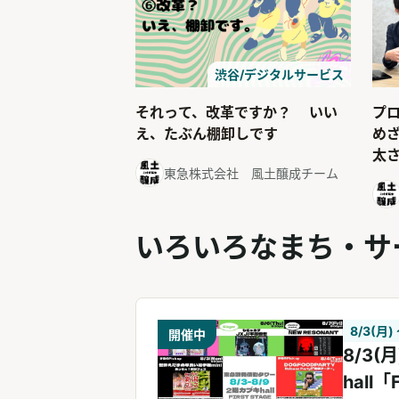
渋谷/デジタルサービス
それって、改革ですか？ いい
プ
え、たぶん棚卸しです
め
太さ
東急株式会社 風土醸成チーム
いろいろなまち・サ
8/3(月)
開催中
8/3(
hall