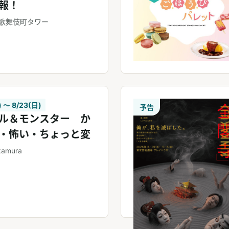
報！
歌舞伎町タワー
) 〜 8/23(日)
予告
ル＆モンスター か
・怖い・ちょっと変
kamura