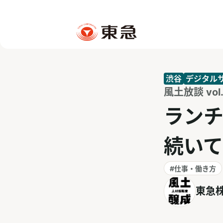
渋谷
デジタル
風土放談 vol.
ランチ
続い
#仕事・働き方
東急