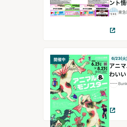
ント情
東急
6/23(火
開催中
アニマ
わいい
Bun