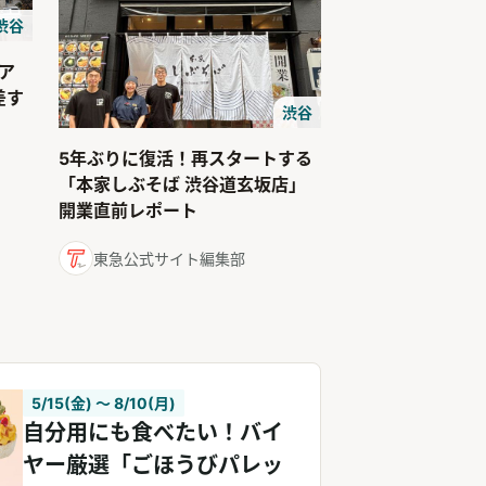
渋谷
ア
差す
渋谷
5年ぶりに復活！再スタートする
「本家しぶそば 渋谷道玄坂店」
開業直前レポート
東急公式サイト編集部
5/15(金) 〜 8/10(月)
自分用にも食べたい！バイ
ヤー厳選「ごほうびパレッ