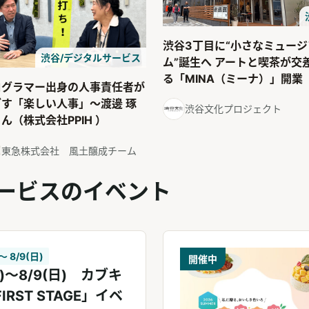
渋谷3丁目に“小さなミュージ
渋谷/デジタルサービス
ム”誕生へ アートと喫茶が交
る「MINA（ミーナ）」開業
ログラマー出身の人事責任者が
ざす「楽しい人事」～渡邊 琢
渋谷文化プロジェクト
ん（株式会社PPIH ）
東急株式会社 風土醸成チーム
ービスのイベント
 〜 8/9(日)
開催中
月)～8/9(日) カブキ
「FIRST STAGE」イベ