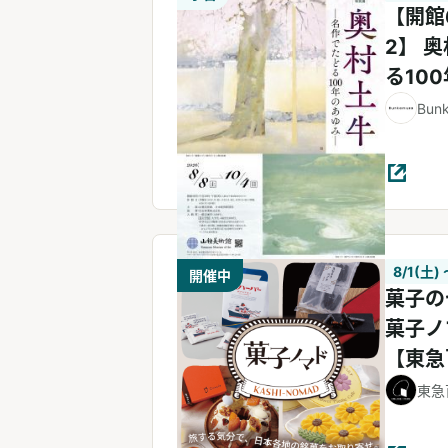
【開館
2】 奥村土牛 ―名作でたど
る10
Bun
8/1(土) 
開催中
菓子の
菓子ノ
【東急
トア】
東急