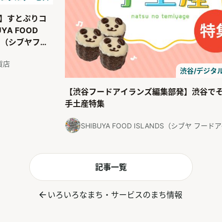
】すとぷりコ
UYA FOOD
ON（シブヤフー
ン）
貨店
渋谷/デジタ
【渋谷フードアイランズ編集部発】渋谷で
手土産特集
SHIBUYA FOOD ISLANDS（シブヤ フー
記事一覧
いろいろなまち・サービスのまち情報