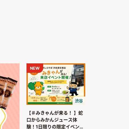
NEW
渋谷
【＃みきゃんが来る！ 】蛇
口からみかんジュース体
験！1日限りの限定イベント