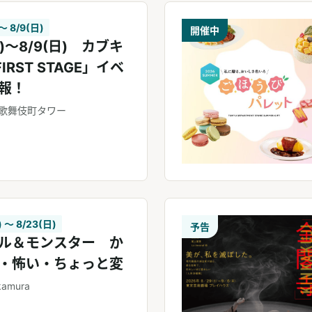
 〜 8/9(日)
開催中
月)～8/9(日) カブキ
「FIRST STAGE」イベ
報！
歌舞伎町タワー
) 〜 8/23(日)
予告
ル＆モンスター か
・怖い・ちょっと変
kamura