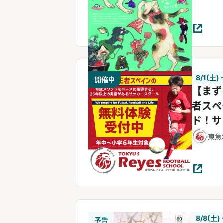
8/1(土)
開催中
【まず
者スペ
ド！サ
Sレイ
東急
8/8(土)
予告