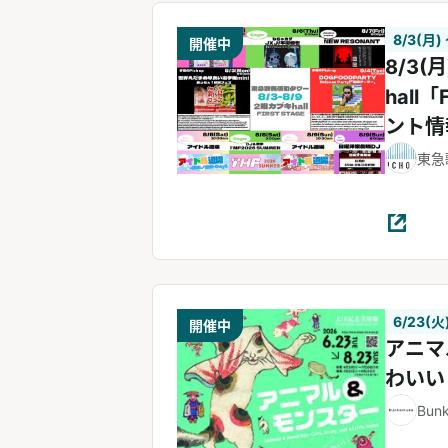
8/3(月)
開催中
8/3(
hall
ント情
東急
6/23(火
開催中
アニマ
わいい
Bun