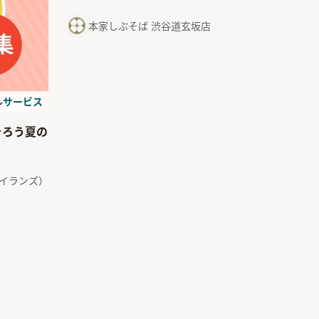
令和８年８月８日（土）開
本家しぶそば 渋谷道玄坂店
催
ルサービス
そろう夏の
ドアイランズ）