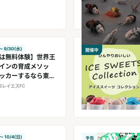
 〜 9/30(水)
開催中
は無料体験】世界王
インの育成メソッ
ッカーするなら東急
エスへ！
SレイエスFC
 〜 10/4(日)
予告