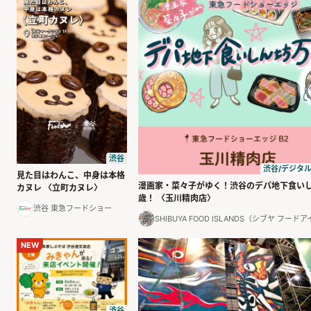
渋谷
渋谷/デジタ
見た目はわんこ、中身は本格
漫画家・菜々子がゆく！渋谷のデパ地下食い
カヌレ 〈立町カヌレ〉
歳！ 〈玉川精肉店〉
渋谷 東急フードショー
SHIBUYA FOOD ISLANDS（シブヤ フー
NEW
渋谷