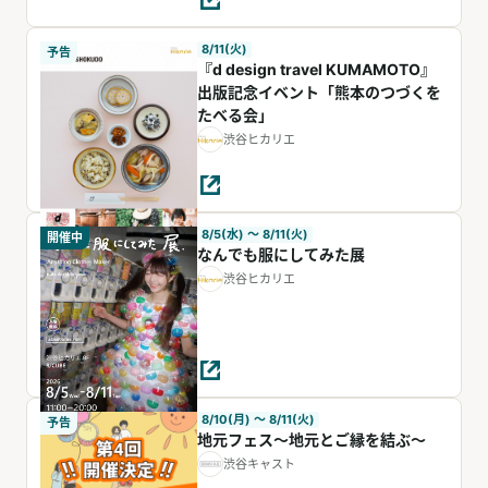
8/11(火)
予告
『d design travel KUMAMOTO』
出版記念イベント「熊本のつづくを
たべる会」
渋谷ヒカリエ
8/5(水) 〜 8/11(火)
開催中
なんでも服にしてみた展
渋谷ヒカリエ
8/10(月) 〜 8/11(火)
予告
地元フェス〜地元とご縁を結ぶ〜
渋谷キャスト