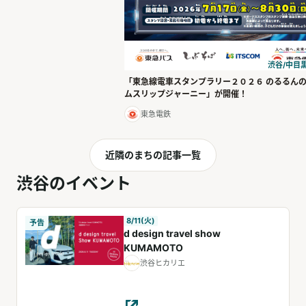
渋谷/中目黒
「東急線電車スタンプラリー２０２６ のるるん
ムスリップジャーニー」が開催！
東急電鉄
近隣のまちの記事一覧
渋谷のイベント
8/11(火)
予告
d design travel show
KUMAMOTO
渋谷ヒカリエ