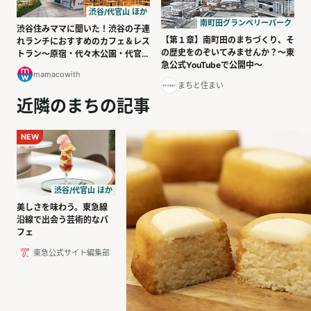
渋谷/代官山 ほか
南町田グランベリーパーク
渋谷住みママに聞いた！渋谷の子連
【第１章】南町田のまちづくり、そ
れランチにおすすめのカフェ＆レス
の歴史をのぞいてみませんか？～東
トラン～原宿・代々木公園・代官山
急公式YouTubeで公開中～
編～
mamacowith
まちと住まい
近隣のまちの記事
NEW
渋谷/代官山 ほか
美しさを味わう。東急線
沿線で出会う芸術的なパ
フェ
東急公式サイト編集部