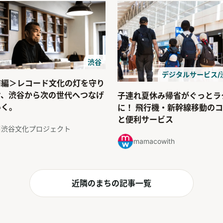
渋谷
デジタルサービス/
前編＞レコード文化の灯を守り
け、渋谷から次の世代へつなげ
子連れ夏休み帰省がぐっとラ
いく。
に！ 飛行機・新幹線移動の
と便利サービス
渋谷文化プロジェクト
mamacowith
近隣のまちの記事一覧