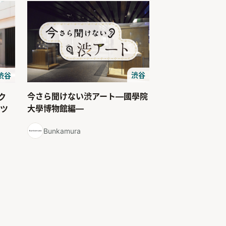
渋谷
渋谷
今さら聞けない渋アート―國學院
ク
大學博物館編―
コツ
Bunkamura