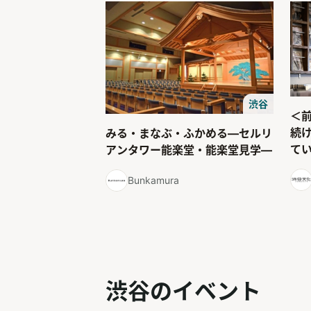
渋谷
＜
続
みる・まなぶ・ふかめる―セルリ
て
アンタワー能楽堂・能楽堂見学―
Bunkamura
渋谷のイベント