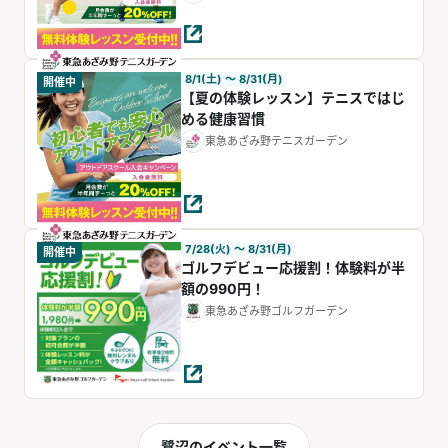
8/1(土) 〜 8/31(月)
開催中
【夏の体験レッスン】テニスではじ
める健康習慣
東急あざみ野テニスガーデン
7/28(火) 〜 8/31(月)
開催中
ゴルフデビュー応援割！体験料が半
額の990円！
東急あざみ野ゴルフガーデン
鷺沼のイベント一覧