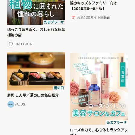
線のキッズ＆ファミリー向け
【2025年6〜8月版】
東急公式サイト編集部
たまプラーザ
ほっこり落ち着く、おしゃれな観葉
植物の店
FIND LOCAL
溝の口
寿司 こん平／溝の口の名店紹介
SALUS
たまプラーザ
ローズの力で、心も体もランクアッ