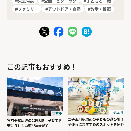
#東急電鉄
#公園・ピクニック
#子どもと一緒
#ファミリー
#アウトドア・自然
#散歩・散策
この記事もおすすめ！
二子玉川
宮前平
二子玉川駅周辺の子どもの遊び場！
宮前平駅周辺の公園8選！子育て世
子連れにおすすめのスポットを紹介
帯にうれしい遊び場を紹介