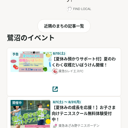
プ！
FIND LOCAL
近隣のまちの記事一覧
鷺沼のイベント
8/15(土)
予告
【夏休み預かりサポート付】夏のわ
くわく収穫だいぼうけん開催！
東急SレイエスFC
8/1(土) 〜 8/31(月)
開催中
【夏休みの成長を応援！】お子さま
向けテニススクール無料体験受付
中！
東急あざみ野テニスガーデン