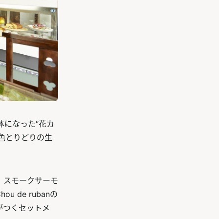
一体になった“花カ
色とりどりの生
、スモークサーモ
de rubanの
がつくセットメ