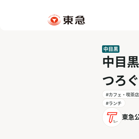
中目黒
中目
つろ
#カフェ・喫茶店
#ランチ
東急