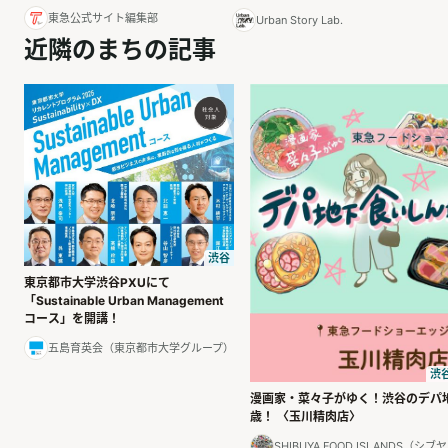
東急公式サイト編集部
Urban Story Lab.
近隣のまちの記事
渋谷
東京都市大学渋谷PXUにて
「Sustainable Urban Management
コース」を開講！
五島育英会（東京都市大学グループ）
渋
漫画家・菜々子がゆく！渋谷のデパ
歳！ 〈玉川精肉店〉
SHIBUYA FOOD ISLANDS（