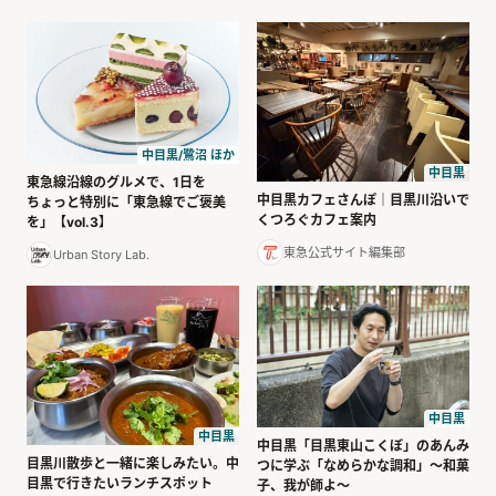
中目黒/鷺沼 ほか
中目黒
東急線沿線のグルメで、1日を
中目黒カフェさんぽ｜目黒川沿いで
ちょっと特別に「東急線でご褒美
くつろぐカフェ案内
を」【vol.3】
東急公式サイト編集部
Urban Story Lab.
中目黒
中目黒
中目黒「目黒東山こくぼ」のあんみ
目黒川散歩と一緒に楽しみたい。中
つに学ぶ「なめらかな調和」〜和菓
目黒で行きたいランチスポット
子、我が師よ〜