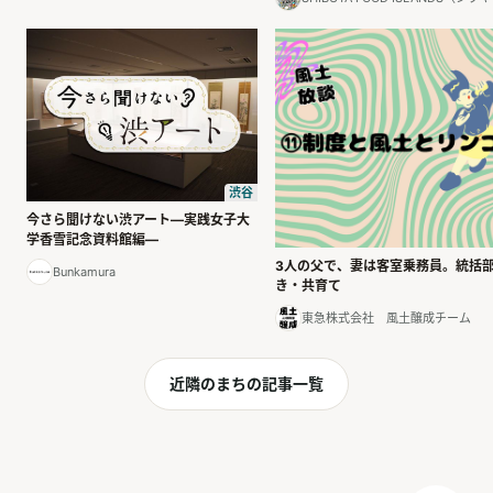
渋谷
今さら聞けない渋アート―実践女子大
学香雪記念資料館編―
3人の父で、妻は客室乗務員。統括
Bunkamura
き・共育て
東急株式会社 風土醸成チーム
近隣のまちの記事一覧